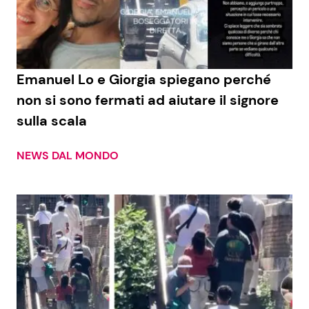
Economia
Fiction e Serie TV
Persone Scomparse
Programmi TV
Emanuel Lo e Giorgia spiegano perché
Politica
Reality e Talent
non si sono fermati ad aiutare il signore
sulla scala
Soap Opera
NEWS DAL MONDO
ShowBiz
Social News
News Cinema
News dal mondo
News Musica
News Spettacolo