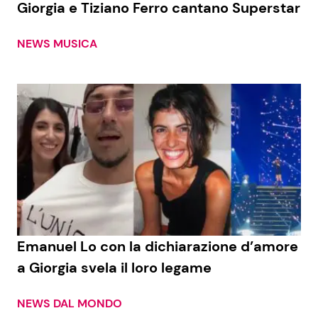
Giorgia e Tiziano Ferro cantano Superstar
NEWS MUSICA
Seguici
Info
Chi siamo
Disclaimer e Privacy
Redazione
Contattaci
Emanuel Lo con la dichiarazione d’amore
Pubblicità
a Giorgia svela il loro legame
Privacy Policy
NEWS DAL MONDO