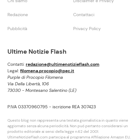
Chi siamo
Disclaimer e Privacy
Redazione
Contattaci
Pubblicità
Privacy Policy
Ultime Notizie Flash
Contatti:
redazione@ultimenotizieflash.com
Legal:
filomena.procopio@pec.it
Purple di Procopio Filomena
Via Della Libertà, 106
73030 - Montesano Salentino (LE)
P.IVA 03370960795 - iscrizione REA 307423
Questo blog non rappresenta una testata giornalistica in quanto viene
aggiornato senza alcuna periodicità. Non puó pertanto considerarsi un
prodotto editoriale ai sensi della legge n.62 del 2001.
UltimeNotizieFlash.com partecipa al programma Affiliazione Amazon EU,