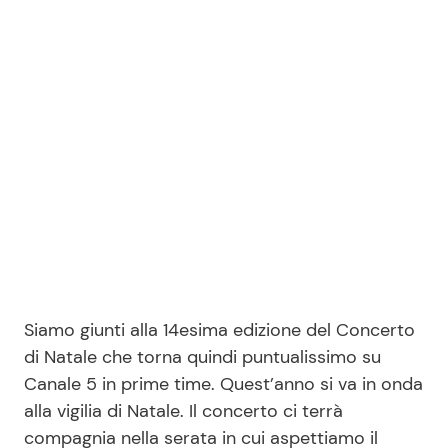
Seguici
Info
Chi siamo
Disclaimer e Privacy
Redazione
Siamo giunti alla 14esima edizione del Concerto
Contattaci
di Natale che torna quindi puntualissimo su
Pubblicità
Canale 5 in prime time. Quest’anno si va in onda
Privacy Policy
alla vigilia di Natale. Il concerto ci terrà
compagnia nella serata in cui aspettiamo il