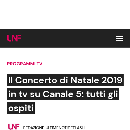
Vai al contenuto
PROGRAMMI TV
Cerca:
Il Concerto di Natale 2019
News e Cronaca
Gossip e TV
in tv su Canale 5: tutti gli
Attualità Italiana
Bellezze VIP
ospiti
Dal Mondo
Coppie VIP
REDAZIONE ULTIMENOTIZIEFLASH