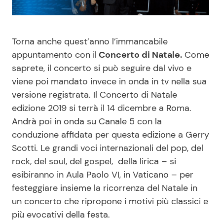
Benessere
Cucina e Ricette
Torna anche quest’anno l’immancabile
Casa
Consigli di Cucina
appuntamento con il
Concerto di Natale.
Come
saprete, il concerto si può seguire dal vivo e
Moda e Style
Dolci
viene poi mandato invece in onda in tv nella sua
versione registrata. Il Concerto di Natale
Mondo Mamma
Le Ricette in TV
edizione 2019 si terrà il 14 dicembre a Roma.
Andrà poi in onda su Canale 5 con la
News benessere
Primi Piatti
conduzione affidata per questa edizione a Gerry
Scotti. Le grandi voci internazionali del pop, del
Salute
Ricette Facili e Veloci
rock, del soul, del gospel, della lirica – si
esibiranno in Aula Paolo VI, in Vaticano – per
Viaggi e Turismo
Ricette Feste
festeggiare insieme la ricorrenza del Natale in
un concerto che ripropone i motivi più classici e
Festività
Ricette per Bambini
più evocativi della festa.