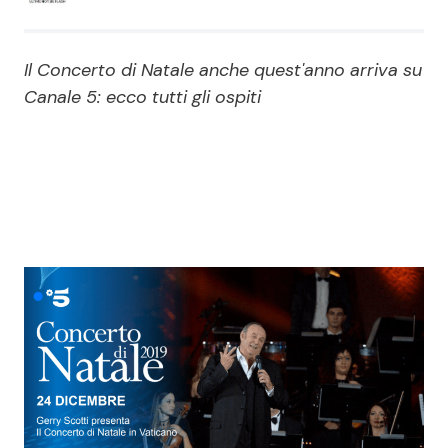
Economia
Fiction e Serie TV
Il Concerto di Natale anche quest'anno arriva su
Persone Scomparse
Programmi TV
Canale 5: ecco tutti gli ospiti
Politica
Reality e Talent
Soap Opera
ShowBiz
Social News
News Cinema
News dal mondo
News Musica
News Spettacolo