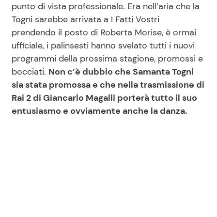
punto di vista professionale. Era nell’aria che la
Togni sarebbe arrivata a I Fatti Vostri
prendendo il posto di Roberta Morise, è ormai
Seguici
ufficiale, i palinsesti hanno svelato tutti i nuovi
programmi della prossima stagione, promossi e
bocciati.
Non c’è dubbio che Samanta Togni
sia stata promossa e che nella trasmissione di
Info
Rai 2 di Giancarlo Magalli porterà tutto il suo
Chi siamo
entusiasmo e ovviamente anche la danza.
Disclaimer e Privacy
Redazione
Contattaci
Pubblicità
Privacy Policy