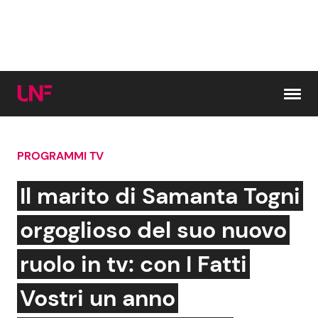
Vai al contenuto
PROGRAMMI TV
Cerca:
Il marito di Samanta Togni
News e Cronaca
Gossip e TV
orgoglioso del suo nuovo
Attualità Italiana
Bellezze VIP
ruolo in tv: con I Fatti
Dal Mondo
Coppie VIP
Vostri un anno