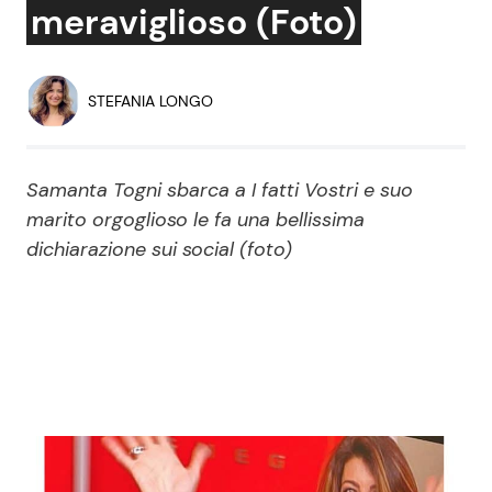
meraviglioso (Foto)
Economia
Fiction e Serie TV
Persone Scomparse
Programmi TV
STEFANIA LONGO
Politica
Reality e Talent
Samanta Togni sbarca a I fatti Vostri e suo
Soap Opera
marito orgoglioso le fa una bellissima
dichiarazione sui social (foto)
ShowBiz
Social News
News Cinema
News dal mondo
News Musica
News Spettacolo