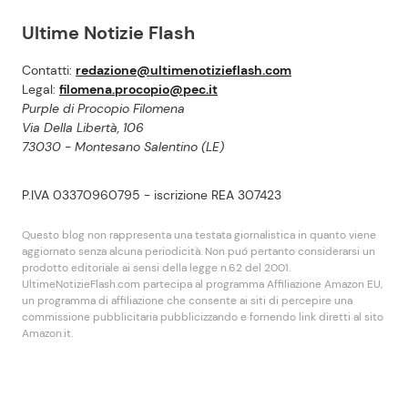
Ultime Notizie Flash
Contatti:
redazione@ultimenotizieflash.com
Legal:
filomena.procopio@pec.it
Purple di Procopio Filomena
Via Della Libertà, 106
73030 - Montesano Salentino (LE)
P.IVA 03370960795 - iscrizione REA 307423
Questo blog non rappresenta una testata giornalistica in quanto viene
aggiornato senza alcuna periodicità. Non puó pertanto considerarsi un
prodotto editoriale ai sensi della legge n.62 del 2001.
UltimeNotizieFlash.com partecipa al programma Affiliazione Amazon EU,
un programma di affiliazione che consente ai siti di percepire una
commissione pubblicitaria pubblicizzando e fornendo link diretti al sito
Amazon.it.