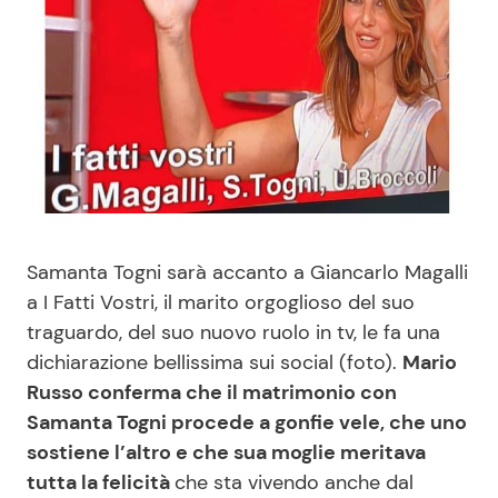
Benessere
Cucina e Ricette
Casa
Consigli di Cucina
Moda e Style
Dolci
Mondo Mamma
Le Ricette in TV
Samanta Togni sarà accanto a Giancarlo Magalli
News benessere
Primi Piatti
a I Fatti Vostri, il marito orgoglioso del suo
traguardo, del suo nuovo ruolo in tv, le fa una
Salute
Ricette Facili e Veloci
dichiarazione bellissima sui social (foto).
Mario
Russo conferma che il matrimonio con
Viaggi e Turismo
Ricette Feste
Samanta Togni procede a gonfie vele, che uno
sostiene l’altro e che sua moglie meritava
Festività
Ricette per Bambini
tutta la felicità
che sta vivendo anche dal