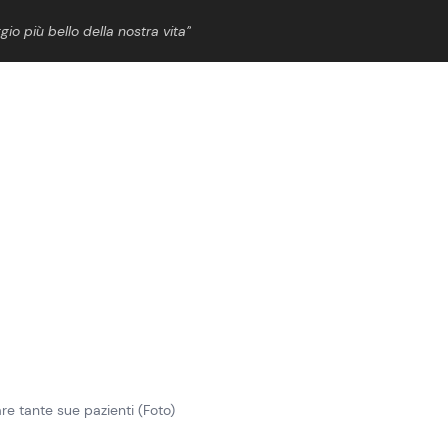
gio più bello della nostra vita”
ShowBiz
News Cinema
News Musica
News Spettacolo
are tante sue pazienti (Foto)