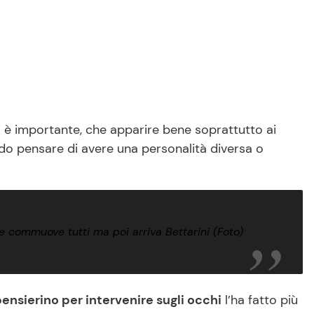
ca è importante, che apparire bene soprattutto ai
do pensare di avere una personalità diversa o
 Te commuove tutti ma poi arriva Bettarini (Foto)
pensierino per intervenire sugli occhi
l’ha fatto più