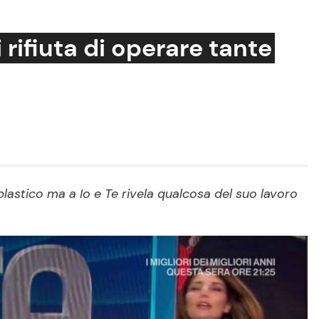
 rifiuta di operare tante
Cucina e Ricette
Consigli di Cucina
Dolci
Le Ricette in TV
plastico ma a Io e Te rivela qualcosa del suo lavoro
Primi Piatti
Ricette Facili e Veloci
Ricette Feste
Ricette per Bambini