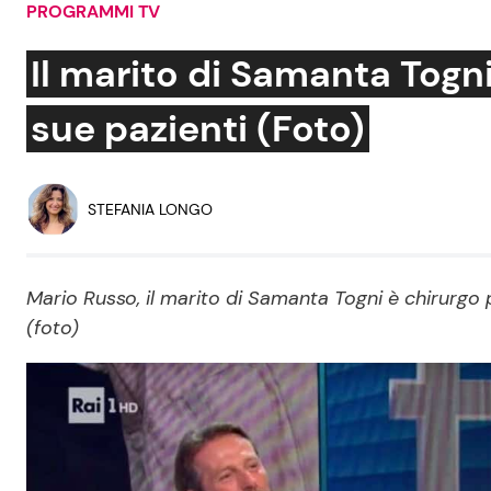
PROGRAMMI TV
Soap Opera
Il marito di Samanta Togni
sue pazienti (Foto)
Social News
Benessere
News dal mondo
Casa
STEFANIA LONGO
Moda e Style
Mondo Mamma
Mario Russo, il marito di Samanta Togni è chirurgo 
(foto)
News benessere
Salute
Viaggi e Turismo
Festività