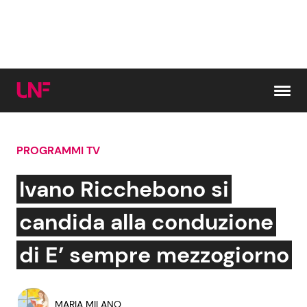
Vai al contenuto
PROGRAMMI TV
Cerca:
Ivano Ricchebono si
News e Cronaca
Gossip e TV
candida alla conduzione
Attualità Italiana
Bellezze VIP
di E’ sempre mezzogiorno
Dal Mondo
Coppie VIP
MARIA MILANO