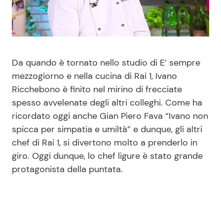
Benessere
Cucina e Ricette
Casa
Consigli di Cucina
Da quando è tornato nello studio di E’ sempre
Moda e Style
Dolci
mezzogiorno e nella cucina di Rai 1, Ivano
Ricchebono è finito nel mirino di frecciate
Mondo Mamma
Le Ricette in TV
spesso avvelenate degli altri colleghi. Come ha
ricordato oggi anche Gian Piero Fava “Ivano non
News benessere
Primi Piatti
spicca per simpatia e umiltà” e dunque, gli altri
chef di Rai 1, si divertono molto a prenderlo in
Salute
Ricette Facili e Veloci
giro. Oggi dunque, lo chef ligure è stato grande
protagonista della puntata.
Viaggi e Turismo
Ricette Feste
Festività
Ricette per Bambini