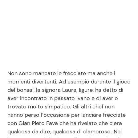
Seguici
Info
Chi siamo
Non sono mancate le frecciate ma anche i
Disclaimer e Privacy
momenti divertenti. Ad esempio durante il gioco
del bonsai, la signora Laura, ligure, ha detto di
Redazione
aver incontrato in passato Ivano e di averlo
Contattaci
trovato molto simpatico. Gli altri chef non
Pubblicità
hanno perso l’occasione per lanciare frecciate
con Gian Piero Fava che ha rivelato che c’era
Privacy Policy
qualcosa da dire, qualcosa di clamoroso…Nel