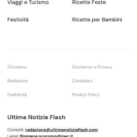
Viaggi e Turismo
Ricette Feste
Festività
Ricette per Bambini
Chi siamo
Disclaimer e Privacy
Redazione
Contattaci
Pubblicità
Privacy Policy
Ultime Notizie Flash
Contatti:
redazione@ultimenotizieflash.com
Legal:
filomena.procopio@pec.it