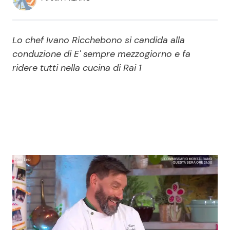
Economia
Fiction e Serie TV
Persone Scomparse
Programmi TV
Lo chef Ivano Ricchebono si candida alla
conduzione di E' sempre mezzogiorno e fa
Politica
Reality e Talent
ridere tutti nella cucina di Rai 1
Soap Opera
ShowBiz
Social News
News Cinema
News dal mondo
News Musica
News Spettacolo