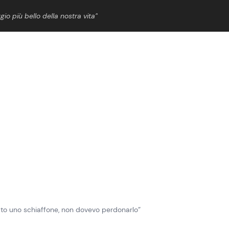
gio più bello della nostra vita”
ShowBiz
News Cinema
News Musica
News Spettacolo
ato uno schiaffone, non dovevo perdonarlo”