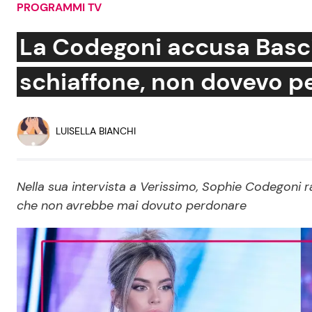
PROGRAMMI TV
Soap Opera
La Codegoni accusa Basci
schiaffone, non dovevo p
Social News
Benessere
News dal mondo
Casa
LUISELLA BIANCHI
Moda e Style
Mondo Mamma
Nella sua intervista a Verissimo, Sophie Codegoni r
che non avrebbe mai dovuto perdonare
News benessere
Salute
Viaggi e Turismo
Festività