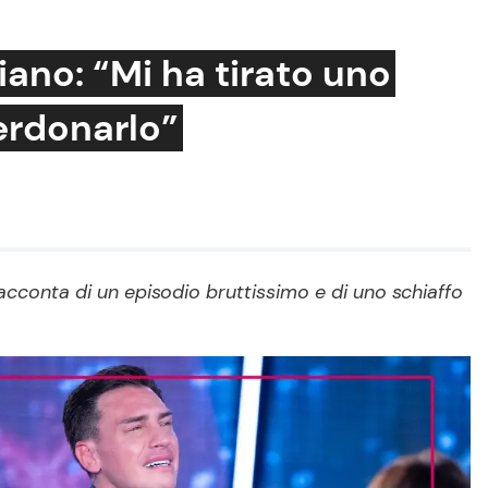
ano: “Mi ha tirato uno
erdonarlo”
Cucina e Ricette
Consigli di Cucina
Dolci
Le Ricette in TV
acconta di un episodio bruttissimo e di uno schiaffo
Primi Piatti
Ricette Facili e Veloci
Ricette Feste
Ricette per Bambini