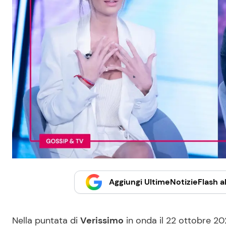
Aggiungi UltimeNotizieFlash al
Nella puntata di
Verissimo
in onda il 22 ottobre 2