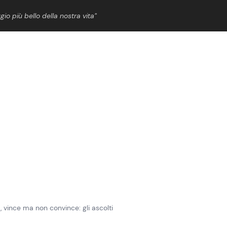
gio più bello della nostra vita”
ShowBiz
News Cinema
News Musica
News Spettacolo
a, vince ma non convince: gli ascolti