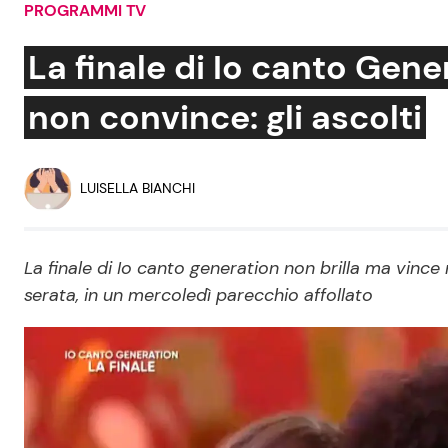
PROGRAMMI TV
Soap Opera
La finale di Io canto Gene
non convince: gli ascolti
Social News
Benessere
News dal mondo
Casa
LUISELLA BIANCHI
Moda e Style
Mondo Mamma
La finale di Io canto generation non brilla ma vince 
serata, in un mercoledì parecchio affollato
News benessere
Salute
Viaggi e Turismo
Festività