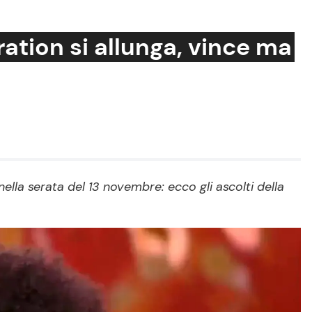
ration si allunga, vince ma
Cucina e Ricette
Consigli di Cucina
Dolci
Le Ricette in TV
nella serata del 13 novembre: ecco gli ascolti della
Primi Piatti
Ricette Facili e Veloci
Ricette Feste
Ricette per Bambini