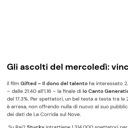
Gli ascolti del mercoledì: vin
il film
Gifted – Il dono del talento
ha interessato 2
– dalle 21:40 all’1.16 – la finale di
Io Canto Generat
del 17.3%. Per spettatori, un bel testa a testa tra le 
è arresa, non offrendo nulla di nuovo al suo pubblic
dei dati de La Corrida sul Nove.
Su Rai2
Stucky
intrattiene 1.314.000 spettatori pari