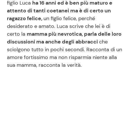
figlio Luca
ha 16 anni ed è ben più maturo e
attento di tanti coetanei ma è di certo un
ragazzo felice,
un figlio felice, perché
Seguici
desiderato e amato. Luca scrive che lei è di
certo la
mamma più nevrotica, parla delle loro
discussioni ma anche degli abbracci
che
sciolgono tutto in pochi secondi. Racconta di un
Info
amore fortissimo ma non risparmia niente alla
sua mamma, racconta la verità.
Chi siamo
Disclaimer e Privacy
Redazione
Contattaci
Pubblicità
Privacy Policy