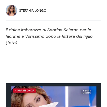
Economia
Fiction e Serie TV
STEFANIA LONGO
Persone Scomparse
Programmi TV
Il dolce imbarazzo di Sabrina Salerno per le
Politica
Reality e Talent
lacrime a Verissimo dopo la lettera del figlio
(foto)
Soap Opera
ShowBiz
Social News
News Cinema
News dal mondo
News Musica
News Spettacolo