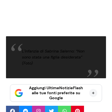
L’infanzia di Sabrina Salerno: “Non
sono stata una figlia desiderata”
(Foto)
Aggiungi UltimeNotizieFlash
alle tue fonti preferite su
Google