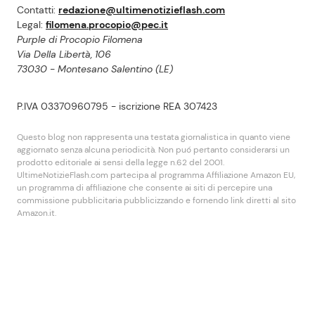
Contatti:
redazione@ultimenotizieflash.com
Legal:
filomena.procopio@pec.it
Purple di Procopio Filomena
Via Della Libertà, 106
73030 - Montesano Salentino (LE)
P.IVA 03370960795 - iscrizione REA 307423
Questo blog non rappresenta una testata giornalistica in quanto viene
aggiornato senza alcuna periodicità. Non puó pertanto considerarsi un
prodotto editoriale ai sensi della legge n.62 del 2001.
UltimeNotizieFlash.com partecipa al programma Affiliazione Amazon EU,
un programma di affiliazione che consente ai siti di percepire una
commissione pubblicitaria pubblicizzando e fornendo link diretti al sito
Amazon.it.