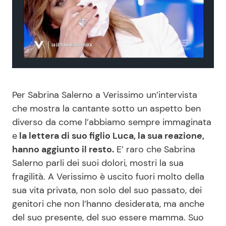
Benessere
Cucina e Ricette
Casa
Consigli di Cucina
Moda e Style
Dolci
Per Sabrina Salerno a Verissimo un’intervista
Mondo Mamma
Le Ricette in TV
che mostra la cantante sotto un aspetto ben
diverso da come l’abbiamo sempre immaginata
News benessere
Primi Piatti
e
la lettera di suo figlio Luca, la sua reazione,
hanno aggiunto il resto.
E’ raro che Sabrina
Salute
Ricette Facili e Veloci
Salerno parli dei suoi dolori, mostri la sua
fragilità. A Verissimo è uscito fuori molto della
Viaggi e Turismo
Ricette Feste
sua vita privata, non solo del suo passato, dei
genitori che non l’hanno desiderata, ma anche
Festività
Ricette per Bambini
del suo presente, del suo essere mamma. Suo