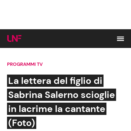
Vai al contenuto
PROGRAMMI TV
Cerca:
La lettera del figlio di
News e Cronaca
Gossip e TV
Sabrina Salerno scioglie
Attualità Italiana
Bellezze VIP
in lacrime la cantante
Dal Mondo
Coppie VIP
(Foto)