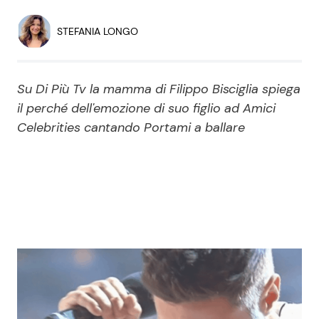
Economia
Fiction e Serie TV
STEFANIA LONGO
Persone Scomparse
Programmi TV
Su Di Più Tv la mamma di Filippo Bisciglia spiega
Politica
Reality e Talent
il perché dell'emozione di suo figlio ad Amici
Celebrities cantando Portami a ballare
Soap Opera
ShowBiz
Social News
News Cinema
News dal mondo
News Musica
News Spettacolo