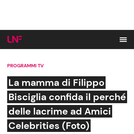
Vai al contenuto
PROGRAMMI TV
Cerca:
La mamma di Filippo
News e Cronaca
Gossip e TV
Bisciglia confida il perché
Attualità Italiana
Bellezze VIP
delle lacrime ad Amici
Dal Mondo
Coppie VIP
Celebrities (Foto)