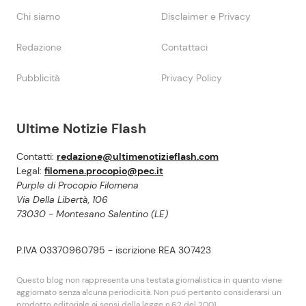
Chi siamo
Disclaimer e Privacy
Redazione
Contattaci
Pubblicità
Privacy Policy
Ultime Notizie Flash
Contatti:
redazione@ultimenotizieflash.com
Legal:
filomena.procopio@pec.it
Purple di Procopio Filomena
Via Della Libertà, 106
73030 - Montesano Salentino (LE)
P.IVA 03370960795 - iscrizione REA 307423
Questo blog non rappresenta una testata giornalistica in quanto viene
aggiornato senza alcuna periodicità. Non puó pertanto considerarsi un
prodotto editoriale ai sensi della legge n.62 del 2001.