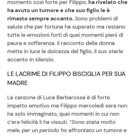
momento così forte per Filippo,
ha rivelato che
ha avuto un tumore e che suo figlio le è
rimasto sempre accanto.
Sono problemi di
Seguici
salute che per fortuna ha superato ma restano
tutte le emozioni forti di quei momenti pieni di
paura e sofferenza. Il racconto della donna
mette in luce la dolcezza del figlio, il suo starle
Info
accanto in silenzio.
Chi siamo
LE LACRIME DI FILIPPO BISCIGLIA PER SUA
Disclaimer e Privacy
MADRE
Redazione
La canzone di Luca Barbarossa è di forte
Contattaci
impatto emotivo ma Filippo mercoledì sera non
Pubblicità
ha solo immaginato, quei momenti in cui non
c’era felicità li ha vissuti. “
Sono stata molto
Privacy Policy
male, per un periodo ho affrontato un tumore e