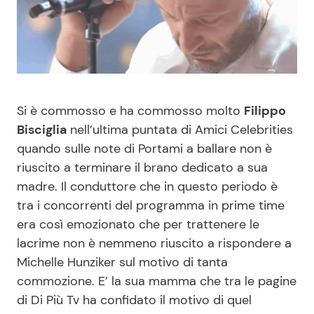
Benessere
Cucina e Ricette
Casa
Consigli di Cucina
Moda e Style
Dolci
Si è commosso e ha commosso molto
Filippo
Bisciglia
nell’ultima puntata di Amici Celebrities
Mondo Mamma
Le Ricette in TV
quando sulle note di Portami a ballare non è
riuscito a terminare il brano dedicato a sua
News benessere
Primi Piatti
madre. Il conduttore che in questo periodo è
tra i concorrenti del programma in prime time
Salute
Ricette Facili e Veloci
era così emozionato che per trattenere le
lacrime non è nemmeno riuscito a rispondere a
Viaggi e Turismo
Ricette Feste
Michelle Hunziker sul motivo di tanta
commozione. E’ la sua mamma che tra le pagine
Festività
Ricette per Bambini
di Di Più Tv ha confidato il motivo di quel