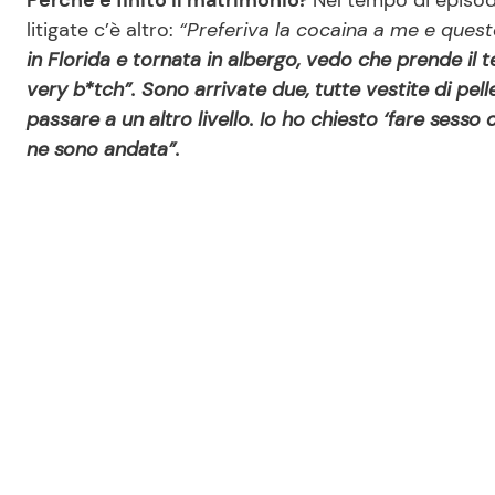
Perché è finito il matrimonio?
Nel tempo di episodi
litigate c’è altro:
“Preferiva la cocaina a me e ques
in Florida e tornata in albergo, vedo che prende il 
very b*tch”. Sono arrivate due, tutte vestite di pel
passare a un altro livello. Io ho chiesto ‘fare sesso
ne sono andata”.