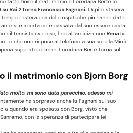
no fatto finire il matrimonio e Loredana Bertè lo
20 su Rai 2 torna Francesca Fagnani.
Ospite stasera
l tempo resterà una delle ospiti che più hanno dato
antante si è aperta ed è passata dal suo essere casta
on il tennista svedese, fino all’amicizia con
Renato
otte che non rispose al telefono a sua sorella Mimì.
 appena superato, domani Loredana Bertè torna sul
o il matrimonio con Bjorn Borg
dato molto, mi sono data parecchio, adesso mi
identemente ha sorpreso anche la Fagnani sul suo
etro a quando era sposata con Borg, visto che
Sanremo, con la speranza di partecipare lei