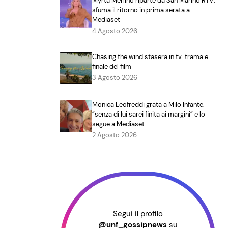
Myrta Merlino riparte da San Marino RTV:
sfuma il ritorno in prima serata a
Mediaset
4 Agosto 2026
Chasing the wind stasera in tv: trama e
finale del film
3 Agosto 2026
Monica Leofreddi grata a Milo Infante:
“senza di lui sarei finita ai margini” e lo
segue a Mediaset
2 Agosto 2026
Segui il profilo
@unf_gossipnews
su