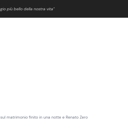
gio più bello della nostra vita”
ShowBiz
News Cinema
News Musica
News Spettacolo
à sul matrimonio finito in una notte e Renato Zero