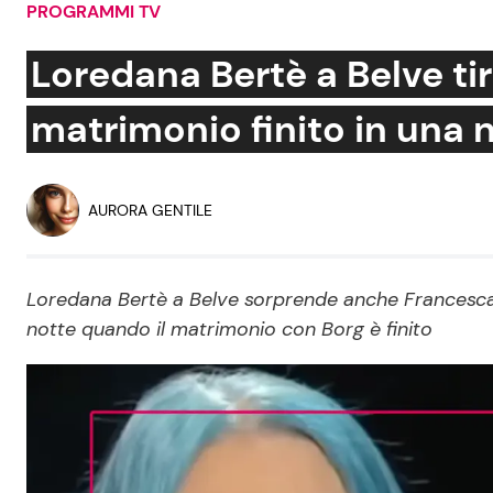
PROGRAMMI TV
Soap Opera
Loredana Bertè a Belve tira
matrimonio finito in una 
Social News
Benessere
News dal mondo
Casa
AURORA GENTILE
Moda e Style
Mondo Mamma
Loredana Bertè a Belve sorprende anche Francesca F
notte quando il matrimonio con Borg è finito
News benessere
Salute
Viaggi e Turismo
Festività