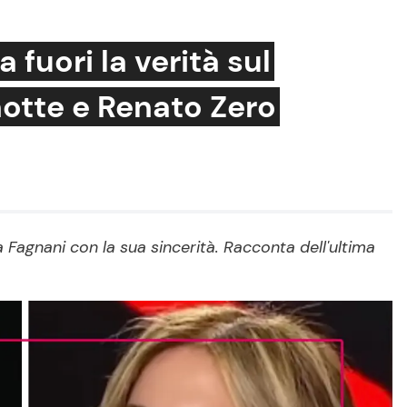
 fuori la verità sul
notte e Renato Zero
Cucina e Ricette
Consigli di Cucina
Dolci
Le Ricette in TV
agnani con la sua sincerità. Racconta dell'ultima
Primi Piatti
Ricette Facili e Veloci
Ricette Feste
Ricette per Bambini