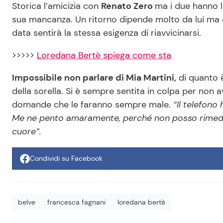
Storica l’amicizia con
Renato Zero
ma i due hanno l
sua mancanza. Un ritorno dipende molto da lui ma c
data sentirà la stessa esigenza di riavvicinarsi.
>>>>>
Loredana Bertè spiega come sta
Impossibile non parlare di Mia Martini,
di quanto 
della sorella. Si è sempre sentita in colpa per non 
domande che le faranno sempre male.
“Il telefono
Me ne pento amaramente, perché non posso rimedia
cuore”.
Condividi su Facebook
belve
francesca fagnani
loredana bertè