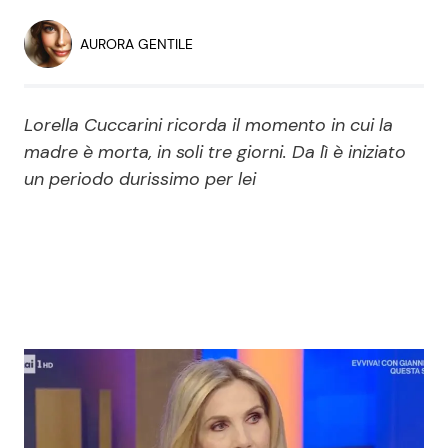
Economia
Fiction e Serie TV
AURORA GENTILE
Persone Scomparse
Programmi TV
Lorella Cuccarini ricorda il momento in cui la
Politica
Reality e Talent
madre è morta, in soli tre giorni. Da lì è iniziato
un periodo durissimo per lei
Soap Opera
ShowBiz
Social News
News Cinema
News dal mondo
News Musica
News Spettacolo