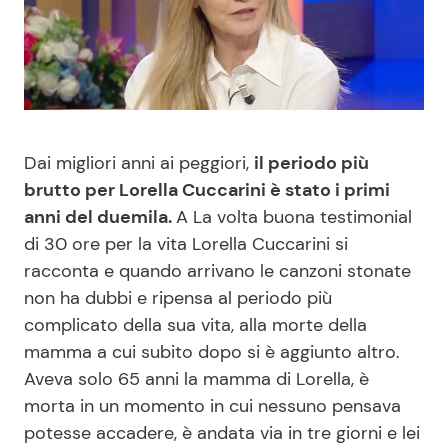
Benessere
Cucina e Ricette
Casa
Consigli di Cucina
Moda e Style
Dolci
Dai migliori anni ai peggiori,
il periodo più
brutto per Lorella Cuccarini è stato i primi
Mondo Mamma
Le Ricette in TV
anni del duemila.
A La volta buona testimonial
di 30 ore per la vita Lorella Cuccarini si
News benessere
Primi Piatti
racconta e quando arrivano le canzoni stonate
non ha dubbi e ripensa al periodo più
Salute
Ricette Facili e Veloci
complicato della sua vita, alla morte della
mamma a cui subito dopo si è aggiunto altro.
Viaggi e Turismo
Ricette Feste
Aveva solo 65 anni la mamma di Lorella, è
morta in un momento in cui nessuno pensava
Festività
Ricette per Bambini
potesse accadere, è andata via in tre giorni e lei