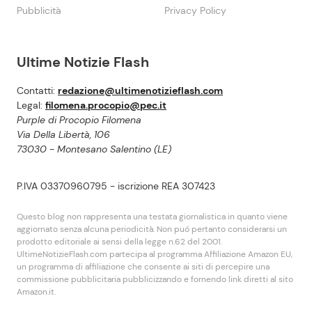
Pubblicità
Privacy Policy
Ultime Notizie Flash
Contatti:
redazione@ultimenotizieflash.com
Legal:
filomena.procopio@pec.it
Purple di Procopio Filomena
Via Della Libertà, 106
73030 - Montesano Salentino (LE)
P.IVA 03370960795 - iscrizione REA 307423
Questo blog non rappresenta una testata giornalistica in quanto viene
aggiornato senza alcuna periodicità. Non puó pertanto considerarsi un
prodotto editoriale ai sensi della legge n.62 del 2001.
UltimeNotizieFlash.com partecipa al programma Affiliazione Amazon EU,
un programma di affiliazione che consente ai siti di percepire una
commissione pubblicitaria pubblicizzando e fornendo link diretti al sito
Amazon.it.