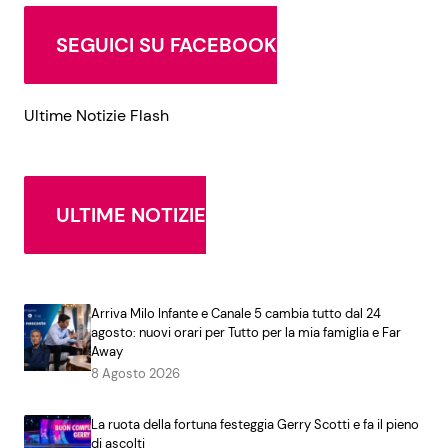
SEGUICI SU FACEBOOK
Ultime Notizie Flash
ULTIME NOTIZIE
Arriva Milo Infante e Canale 5 cambia tutto dal 24
agosto: nuovi orari per Tutto per la mia famiglia e Far
Away
8 Agosto 2026
La ruota della fortuna festeggia Gerry Scotti e fa il pieno
di ascolti