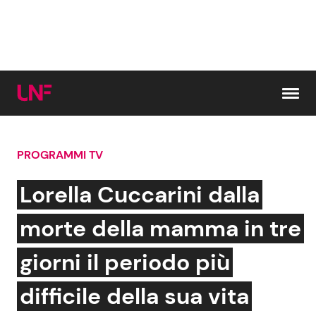
Vai al contenuto
PROGRAMMI TV
Cerca:
Lorella Cuccarini dalla
News e Cronaca
Gossip e TV
morte della mamma in tre
Attualità Italiana
Bellezze VIP
giorni il periodo più
Dal Mondo
Coppie VIP
difficile della sua vita