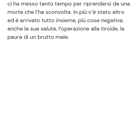
ci ha messo tanto tempo per riprendersi da una
morte che l’ha sconvolta. In più c’è stato altro
ed è arrivato tutto insieme, più cose negative,
Seguici
anche la sua salute, l’operazione alla tiroide, la
paura di un brutto male.
Info
Chi siamo
Disclaimer e Privacy
Redazione
Contattaci
Pubblicità
Privacy Policy