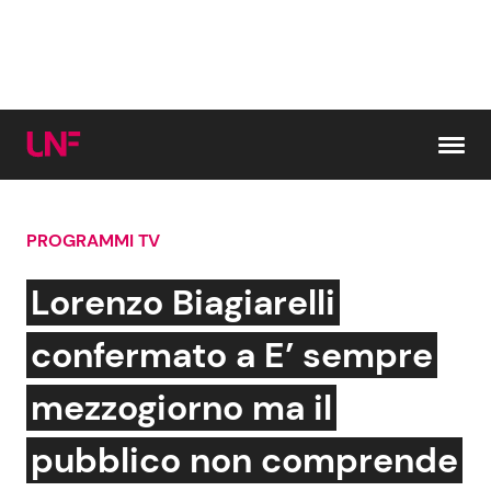
Vai al contenuto
PROGRAMMI TV
Cerca:
Lorenzo Biagiarelli
News e Cronaca
Gossip e TV
confermato a E’ sempre
Attualità Italiana
Bellezze VIP
mezzogiorno ma il
Dal Mondo
Coppie VIP
pubblico non comprende