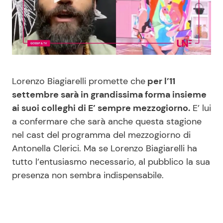
Benessere
Cucina e Ricette
Casa
Consigli di Cucina
Moda e Style
Dolci
Lorenzo Biagiarelli promette che
per l’11
settembre sarà in grandissima forma insieme
Mondo Mamma
Le Ricette in TV
ai suoi colleghi di E’ sempre mezzogiorno.
E’ lui
a confermare che sarà anche questa stagione
News benessere
Primi Piatti
nel cast del programma del mezzogiorno di
Antonella Clerici. Ma se Lorenzo Biagiarelli ha
Salute
Ricette Facili e Veloci
tutto l’entusiasmo necessario, al pubblico la sua
presenza non sembra indispensabile.
Viaggi e Turismo
Ricette Feste
Festività
Ricette per Bambini