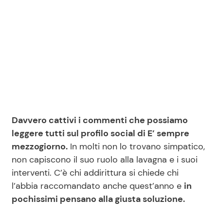
Seguici
Info
Chi siamo
Davvero cattivi i commenti che possiamo
Disclaimer e Privacy
leggere tutti sul profilo social di E’ sempre
Redazione
mezzogiorno.
In molti non lo trovano simpatico,
non capiscono il suo ruolo alla lavagna e i suoi
Contattaci
interventi. C’è chi addirittura si chiede chi
Pubblicità
l’abbia raccomandato anche quest’anno e
in
Privacy Policy
pochissimi pensano alla giusta soluzione.