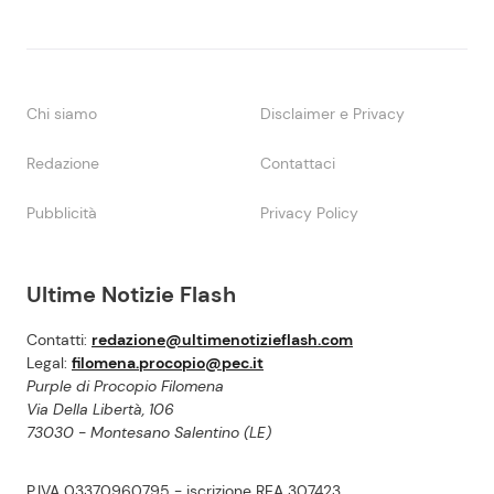
Chi siamo
Disclaimer e Privacy
Redazione
Contattaci
Pubblicità
Privacy Policy
Ultime Notizie Flash
Contatti:
redazione@ultimenotizieflash.com
Legal:
filomena.procopio@pec.it
Purple di Procopio Filomena
Via Della Libertà, 106
73030 - Montesano Salentino (LE)
P.IVA 03370960795 - iscrizione REA 307423