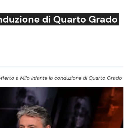
onduzione di Quarto Grado
Cucina e Ricette
Consigli di Cucina
Dolci
Le Ricette in TV
offerto a Milo Infante la conduzione di Quarto Grado
Primi Piatti
Ricette Facili e Veloci
Ricette Feste
Ricette per Bambini