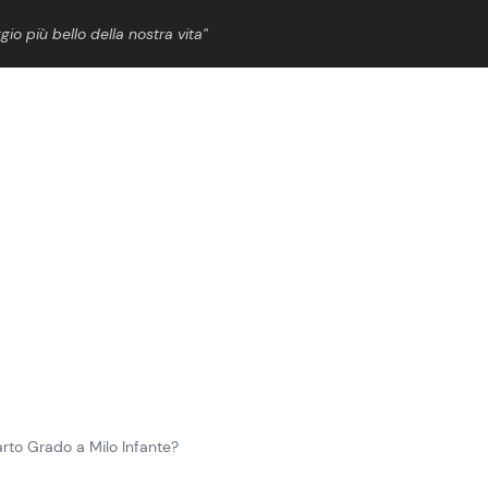
gio più bello della nostra vita”
ShowBiz
News Cinema
News Musica
News Spettacolo
rto Grado a Milo Infante?