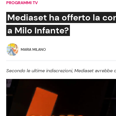
PROGRAMMI TV
Soap Opera
Mediaset ha offerto la c
a Milo Infante?
Social News
Benessere
News dal mondo
Casa
MARIA MILANO
Moda e Style
Mondo Mamma
Secondo le ultime indiscrezioni, Mediaset avrebbe 
News benessere
Salute
Viaggi e Turismo
Festività