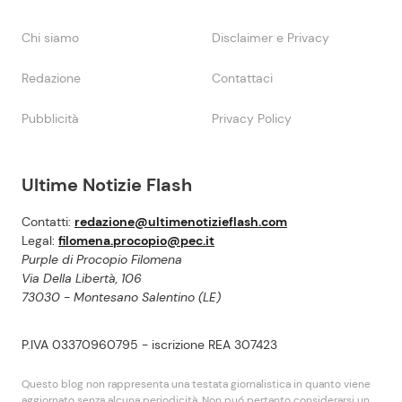
Chi siamo
Disclaimer e Privacy
Redazione
Contattaci
Pubblicità
Privacy Policy
Ultime Notizie Flash
Contatti:
redazione@ultimenotizieflash.com
Legal:
filomena.procopio@pec.it
Purple di Procopio Filomena
Via Della Libertà, 106
73030 - Montesano Salentino (LE)
P.IVA 03370960795 - iscrizione REA 307423
Questo blog non rappresenta una testata giornalistica in quanto viene
aggiornato senza alcuna periodicità. Non puó pertanto considerarsi un