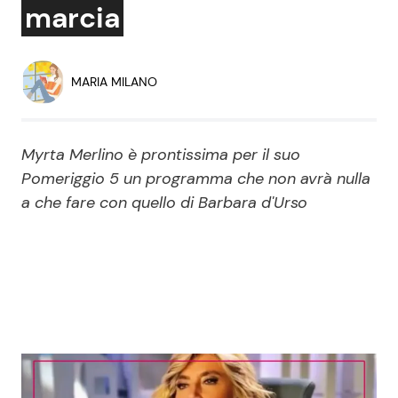
marcia
Economia
Fiction e Serie TV
Persone Scomparse
Programmi TV
MARIA MILANO
Politica
Reality e Talent
Myrta Merlino è prontissima per il suo
Soap Opera
Pomeriggio 5 un programma che non avrà nulla
a che fare con quello di Barbara d'Urso
ShowBiz
Social News
News Cinema
News dal mondo
News Musica
News Spettacolo