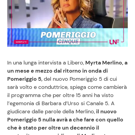
Benessere
Cucina e Ricette
Casa
Consigli di Cucina
Moda e Style
Dolci
Mondo Mamma
Le Ricette in TV
In una lunga intervista a Libero,
Myrta Merlino, a
un mese e mezzo dal ritorno in onda di
News benessere
Primi Piatti
Pomeriggio 5,
del nuovo Pomeriggio 5 di cui
sarà volto e conduttrice, spiega come cambierà
Salute
Ricette Facili e Veloci
il programma che per oltre 15 anni ha visto
l’egemonia di Barbara d’Urso si Canale 5. A
Viaggi e Turismo
Ricette Feste
giudicare dalle parole della Merlino,
il nuovo
Pomeriggio 5 nulla avrà a che fare con quello
che è stato per oltre un decennio il
Festività
Ricette per Bambini