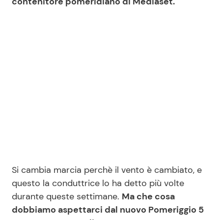
contenitore pomeridiano di Mediaset.
Seguici
Info
Chi siamo
Disclaimer e Privacy
Redazione
Contattaci
Si cambia marcia perchè il vento è cambiato, e
Pubblicità
questo la conduttrice lo ha detto più volte
durante queste settimane.
Ma che cosa
Privacy Policy
dobbiamo aspettarci dal nuovo Pomeriggio 5