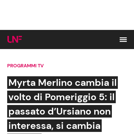
Vai al contenuto
PROGRAMMI TV
Cerca:
Myrta Merlino cambia il
News e Cronaca
Gossip e TV
volto di Pomeriggio 5: il
Attualità Italiana
Bellezze VIP
passato d’Ursiano non
Dal Mondo
Coppie VIP
interessa, si cambia