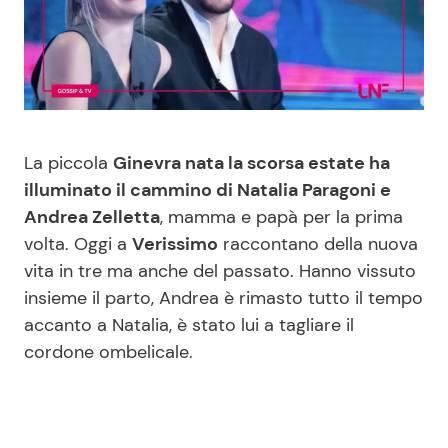
Benessere
Cucina e Ricette
Casa
Consigli di Cucina
Moda e Style
Dolci
La piccola
Ginevra nata la scorsa estate ha
illuminato il cammino di Natalia Paragoni e
Mondo Mamma
Le Ricette in TV
Andrea Zelletta
, mamma e papà per la prima
volta. Oggi a
Verissimo
raccontano della nuova
News benessere
Primi Piatti
vita in tre ma anche del passato. Hanno vissuto
insieme il parto, Andrea è rimasto tutto il tempo
Salute
Ricette Facili e Veloci
accanto a Natalia, è stato lui a tagliare il
cordone ombelicale.
Viaggi e Turismo
Ricette Feste
Festività
Ricette per Bambini