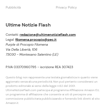
Pubblicità
Privacy Policy
Ultime Notizie Flash
Contatti:
redazione@ultimenotizieflash.com
Legal:
filomena.procopio@pec.it
Purple di Procopio Filomena
Via Della Libertà, 106
73030 - Montesano Salentino (LE)
P.IVA 03370960795 - iscrizione REA 307423
Questo blog non rappresenta una testata giornalistica in quanto viene
aggiornato senza alcuna periodicità. Non puó pertanto considerarsi un
prodotto editoriale ai sensi della legge n.62 del 2001.
UltimeNotizieFlash.com partecipa al programma Affiliazione Amazon EU,
un programma di affiliazione che consente ai siti di percepire una
commissione pubblicitaria pubblicizzando e fornendo link diretti al sito
Amazon.it.