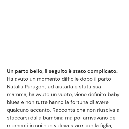
Seguici
Info
Chi siamo
Un parto bello, il seguito è stato complicato.
Disclaimer e Privacy
Ha avuto un momento difficile dopo il parto
Redazione
Natalia Paragoni, ad aiutarla è stata sua
mamma, ha avuto un vuoto, viene definito baby
Contattaci
blues e non tutte hanno la fortuna di avere
Pubblicità
qualcuno accanto. Racconta che non riusciva a
Privacy Policy
staccarsi dalla bambina ma poi arrivavano dei
momenti in cui non voleva stare con la figlia,