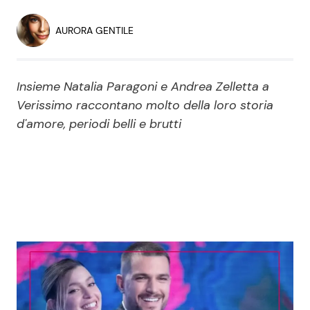
Economia
Fiction e Serie TV
AURORA GENTILE
Persone Scomparse
Programmi TV
Insieme Natalia Paragoni e Andrea Zelletta a
Politica
Reality e Talent
Verissimo raccontano molto della loro storia
d'amore, periodi belli e brutti
Soap Opera
ShowBiz
Social News
News Cinema
News dal mondo
News Musica
News Spettacolo