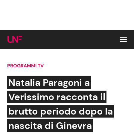
Vai al contenuto
PROGRAMMI TV
Cerca:
Natalia Paragoni a
News e Cronaca
Gossip e TV
Verissimo racconta il
Attualità Italiana
Bellezze VIP
brutto periodo dopo la
Dal Mondo
Coppie VIP
nascita di Ginevra