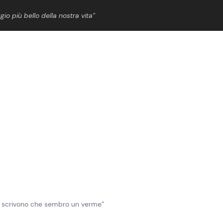
gio più bello della nostra vita”
ShowBiz
News Cinema
News Musica
News Spettacolo
Mi scrivono che sembro un verme”