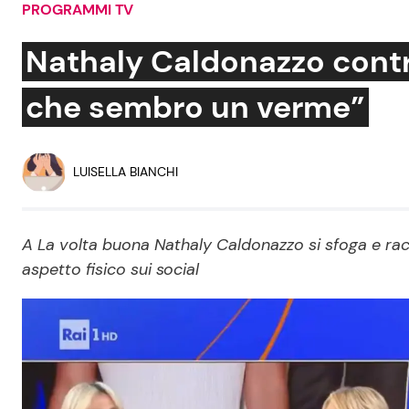
PROGRAMMI TV
Soap Opera
Nathaly Caldonazzo contro
che sembro un verme”
Social News
Benessere
News dal mondo
Casa
LUISELLA BIANCHI
Moda e Style
Mondo Mamma
A La volta buona Nathaly Caldonazzo si sfoga e rac
aspetto fisico sui social
News benessere
Salute
Viaggi e Turismo
Festività