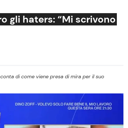
 gli haters: “Mi scrivono
Cucina e Ricette
Consigli di Cucina
Dolci
Le Ricette in TV
conta di come viene presa di mira per il suo
Primi Piatti
Ricette Facili e Veloci
Ricette Feste
Ricette per Bambini