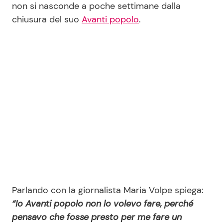
non si nasconde a poche settimane dalla
chiusura del suo
Avanti popolo
.
Seguici
Info
Chi siamo
Disclaimer e Privacy
Redazione
Contattaci
Pubblicità
Parlando con la giornalista Maria Volpe spiega:
Privacy Policy
“Io Avanti popolo non lo volevo fare, perché
pensavo che fosse presto per me fare un