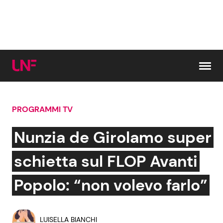
Vai al contenuto
PROGRAMMI TV
Cerca:
Nunzia de Girolamo super
News e Cronaca
Gossip e TV
schietta sul FLOP Avanti
Attualità Italiana
Bellezze VIP
Popolo: “non volevo farlo”
Dal Mondo
Coppie VIP
LUISELLA BIANCHI