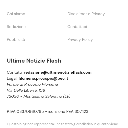
Chi siamo
Disclaimer e Privacy
Redazione
Contattaci
Pubblicità
Privacy Policy
Ultime Notizie Flash
Contatti:
redazione@ultimenotizieflash.com
Legal:
filomena.procopio@pec.it
Purple di Procopio Filomena
Via Della Libertà, 106
73030 - Montesano Salentino (LE)
P.IVA 03370960795 - iscrizione REA 307423
Questo blog non rappresenta una testata giornalistica in quanto viene