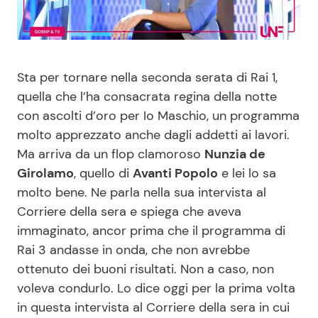
Benessere
Cucina e Ricette
Casa
Consigli di Cucina
Sta per tornare nella seconda serata di Rai 1,
quella che l’ha consacrata regina della notte
Moda e Style
Dolci
con ascolti d’oro per Io Maschio, un programma
molto apprezzato anche dagli addetti ai lavori.
Mondo Mamma
Le Ricette in TV
Ma arriva da un flop clamoroso
Nunzia de
Girolamo
, quello di
Avanti Popolo
e lei lo sa
News benessere
Primi Piatti
molto bene. Ne parla nella sua intervista al
Corriere della sera e spiega che aveva
Salute
Ricette Facili e Veloci
immaginato, ancor prima che il programma di
Rai 3 andasse in onda, che non avrebbe
Viaggi e Turismo
Ricette Feste
ottenuto dei buoni risultati. Non a caso, non
voleva condurlo. Lo dice oggi per la prima volta
Festività
Ricette per Bambini
in questa intervista al Corriere della sera in cui