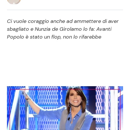
Economia
Fiction e Serie TV
Ci vuole coraggio anche ad ammettere di aver
Persone Scomparse
Programmi TV
sbagliato e Nunzia de Girolamo lo fa: Avanti
Popolo è stato un flop, non lo rifarebbe
Politica
Reality e Talent
Soap Opera
ShowBiz
Social News
News Cinema
News dal mondo
News Musica
News Spettacolo