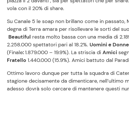
piazza il 2 davanti , sia per spettatori che per shar
vola con il 20% di share.
Su Canale 5 le soap non brillano come in passato, 
degna di Terra amara per risollevare le sorti del suo
Beautiful
resta molto bassa con una media di 2.189
2.258.000 spettatori pari al 18.2%.
Uomini e Donne
(Finale
:
1.879.000 – 19.9%). La striscia di
Amici
segn
Fratello
1.440.000 (15.9%). Amici battuto dal Paradi
Ottimo lavoro dunque per tutta la squadra di Cateri
stagione decisamente da dimenticare, nell’ultimo mes
adesso dovrà solo cercare di mantenere questi nume