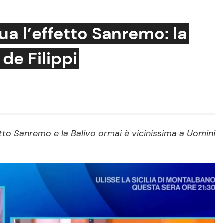
ua l’effetto Sanremo: la
de Filippi
Cucina e Ricette
Consigli di Cucina
Dolci
Le Ricette in TV
etto Sanremo e la Balivo ormai è vicinissima a Uomini
Primi Piatti
Ricette Facili e Veloci
Ricette Feste
Ricette per Bambini