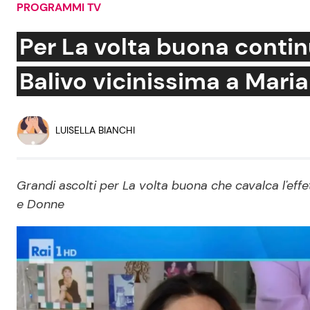
PROGRAMMI TV
Soap Opera
Per La volta buona contin
Balivo vicinissima a Maria 
Social News
Benessere
News dal mondo
Casa
LUISELLA BIANCHI
Moda e Style
Mondo Mamma
Grandi ascolti per La volta buona che cavalca l'eff
e Donne
News benessere
Salute
Viaggi e Turismo
Festività