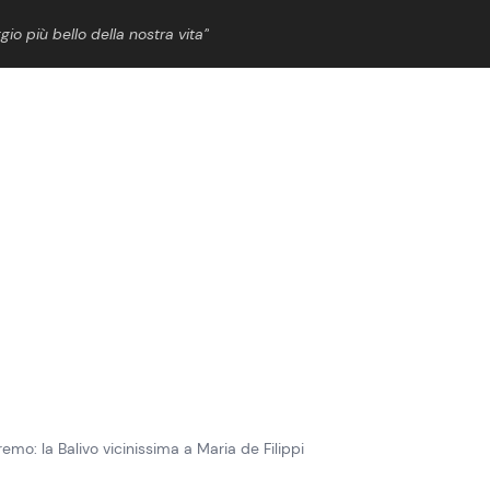
gio più bello della nostra vita”
ShowBiz
News Cinema
News Musica
News Spettacolo
emo: la Balivo vicinissima a Maria de Filippi