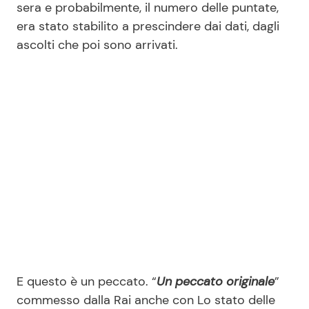
sera e probabilmente, il numero delle puntate,
era stato stabilito a prescindere dai dati, dagli
ascolti che poi sono arrivati.
Seguici
Info
Chi siamo
Disclaimer e Privacy
Redazione
Contattaci
Pubblicità
Privacy Policy
E questo è un peccato. “
Un peccato originale
”
commesso dalla Rai anche con Lo stato delle