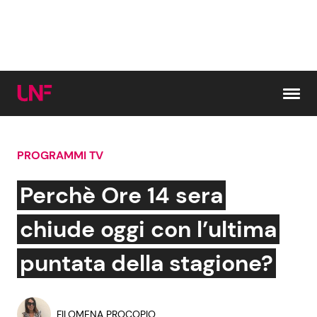
Vai al contenuto
PROGRAMMI TV
Cerca:
Perchè Ore 14 sera
News e Cronaca
Gossip e TV
chiude oggi con l’ultima
Attualità Italiana
Bellezze VIP
puntata della stagione?
Dal Mondo
Coppie VIP
FILOMENA PROCOPIO