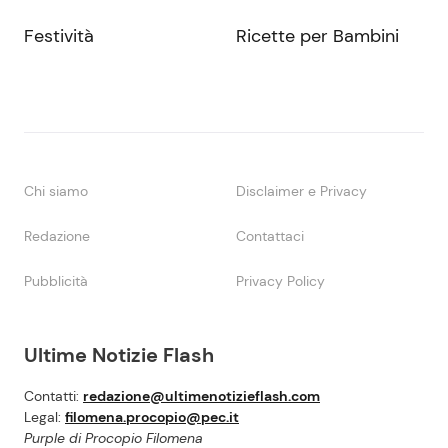
Festività
Ricette per Bambini
Chi siamo
Disclaimer e Privacy
Redazione
Contattaci
Pubblicità
Privacy Policy
Ultime Notizie Flash
Contatti:
redazione@ultimenotizieflash.com
Legal:
filomena.procopio@pec.it
Purple di Procopio Filomena