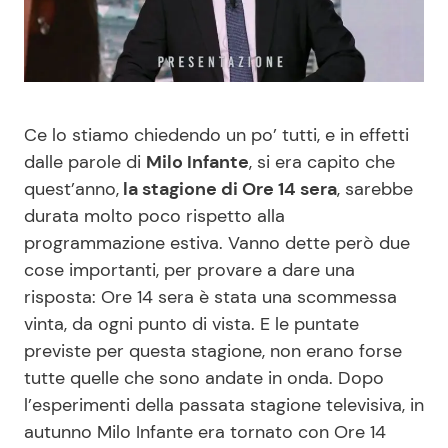
Benessere
Cucina e Ricette
Casa
Consigli di Cucina
Ce lo stiamo chiedendo un po’ tutti, e in effetti
Moda e Style
Dolci
dalle parole di
Milo Infante
, si era capito che
quest’anno,
la stagione di Ore 14 sera
, sarebbe
Mondo Mamma
Le Ricette in TV
durata molto poco rispetto alla
programmazione estiva. Vanno dette però due
News benessere
Primi Piatti
cose importanti, per provare a dare una
risposta: Ore 14 sera è stata una scommessa
Salute
Ricette Facili e Veloci
vinta, da ogni punto di vista. E le puntate
previste per questa stagione, non erano forse
Viaggi e Turismo
Ricette Feste
tutte quelle che sono andate in onda. Dopo
l’esperimenti della passata stagione televisiva, in
Festività
Ricette per Bambini
autunno Milo Infante era tornato con Ore 14