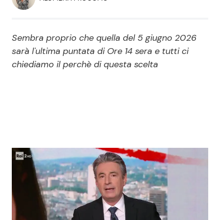
Economia
Fiction e Serie TV
Persone Scomparse
Programmi TV
Sembra proprio che quella del 5 giugno 2026
sarà l'ultima puntata di Ore 14 sera e tutti ci
Politica
chiediamo il perchè di questa scelta
Reality e Talent
Soap Opera
ShowBiz
Social News
News Cinema
News dal mondo
News Musica
News Spettacolo