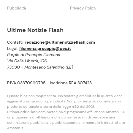
Pubblicità
Privacy Policy
Ultime Notizie Flash
Contatti:
redazione@ultimenotizieflash.com
Legal:
filomena.procopio@pec.it
Purple di Procopio Filomena
Via Della Libertà, 106
73030 - Montesano Salentino (LE)
P.IVA 03370960795 - iscrizione REA 307423
Questo blog non rappresenta una testata giornalistica in quanto viene
aggiornato senza alcuna periodicità. Non puó pertanto considerarsi un
prodotto editoriale ai sensi della legge n.62 del 2001.
UltimeNotizieFlash.com partecipa al programma Affiliazione Amazon EU,
un programma di affiliazione che consente ai siti di percepire una
commissione pubblicitaria pubblicizzando e fornendo link diretti al sito
Amazon.it.