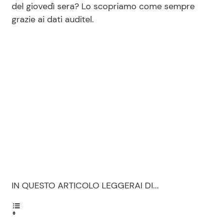
del giovedì sera? Lo scopriamo come sempre
grazie ai dati auditel.
Seguici
Info
Chi siamo
Disclaimer e Privacy
Redazione
Contattaci
Pubblicità
IN QUESTO ARTICOLO LEGGERAI DI...
Privacy Policy