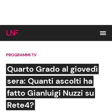
Vai al contenuto
PROGRAMMI TV
Cerca:
Quarto Grado al giovedì
News e Cronaca
Gossip e TV
sera: Quanti ascolti ha
Attualità Italiana
Bellezze VIP
fatto Gianluigi Nuzzi su
Dal Mondo
Coppie VIP
Rete4?