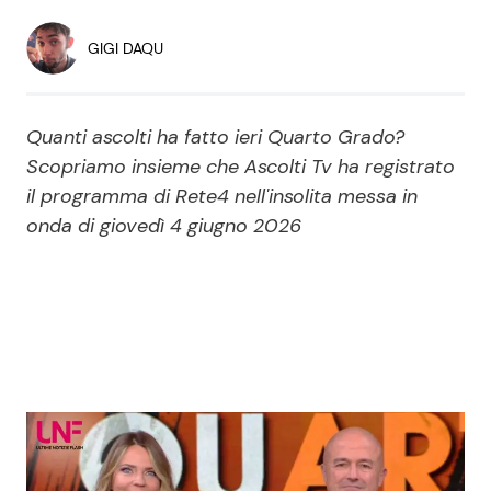
Economia
Fiction e Serie TV
GIGI DAQU
Persone Scomparse
Programmi TV
Quanti ascolti ha fatto ieri Quarto Grado?
Politica
Reality e Talent
Scopriamo insieme che Ascolti Tv ha registrato
il programma di Rete4 nell'insolita messa in
Soap Opera
onda di giovedì 4 giugno 2026
ShowBiz
Social News
News Cinema
News dal mondo
News Musica
News Spettacolo