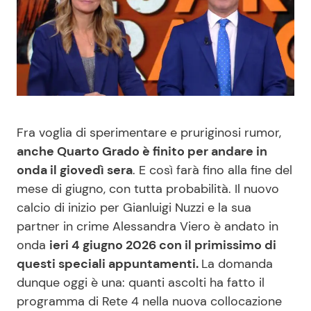
Benessere
Cucina e Ricette
Casa
Consigli di Cucina
Moda e Style
Dolci
Fra voglia di sperimentare e pruriginosi rumor,
Mondo Mamma
Le Ricette in TV
anche Quarto Grado è finito per andare in
onda il giovedì sera
. E così farà fino alla fine del
News benessere
Primi Piatti
mese di giugno, con tutta probabilità. Il nuovo
calcio di inizio per Gianluigi Nuzzi e la sua
Salute
Ricette Facili e Veloci
partner in crime Alessandra Viero è andato in
onda
ieri 4 giugno 2026 con il primissimo di
Viaggi e Turismo
Ricette Feste
questi speciali appuntamenti.
La domanda
dunque oggi è una: quanti ascolti ha fatto il
Festività
Ricette per Bambini
programma di Rete 4 nella nuova collocazione