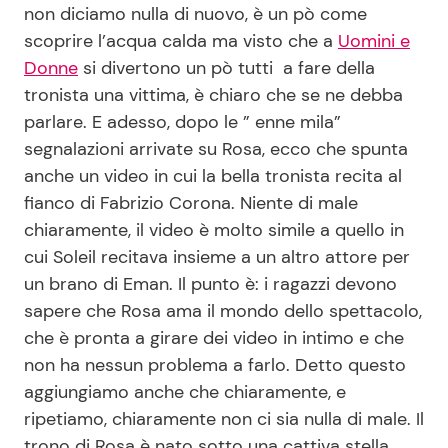
non diciamo nulla di nuovo, è un pò come
scoprire l’acqua calda ma visto che a
Uomini e
Donne
si divertono un pò tutti a fare della
Seguici
tronista una vittima, è chiaro che se ne debba
parlare. E adesso, dopo le ” enne mila”
segnalazioni arrivate su Rosa, ecco che spunta
anche un video in cui la bella tronista recita al
Info
fianco di Fabrizio Corona. Niente di male
Chi siamo
chiaramente, il video è molto simile a quello in
cui Soleil recitava insieme a un altro attore per
Disclaimer e Privacy
un brano di Eman. Il punto è: i ragazzi devono
Redazione
sapere che Rosa ama il mondo dello spettacolo,
Contattaci
che è pronta a girare dei video in intimo e che
non ha nessun problema a farlo. Detto questo
Pubblicità
aggiungiamo anche che chiaramente, e
Privacy Policy
ripetiamo, chiaramente non ci sia nulla di male. Il
trono di Rosa è nato sotto una cattiva stella