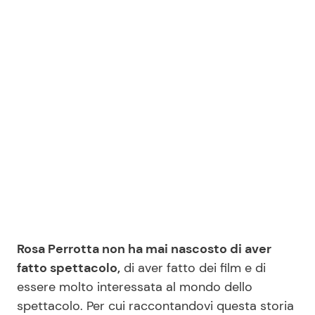
Benessere
Cucina e Ricette
Casa
Consigli di Cucina
Moda e Style
Dolci
Mondo Mamma
Le Ricette in TV
News benessere
Primi Piatti
Salute
Ricette Facili e Veloci
Rosa Perrotta non ha mai nascosto di aver
Viaggi e Turismo
Ricette Feste
fatto spettacolo,
di aver fatto dei film e di
essere molto interessata al mondo dello
Festività
Ricette per Bambini
spettacolo. Per cui raccontandovi questa storia