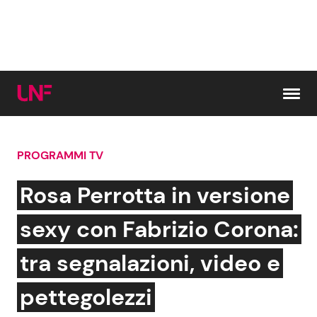
Vai al contenuto
PROGRAMMI TV
Cerca:
Rosa Perrotta in versione
News e Cronaca
Gossip e TV
sexy con Fabrizio Corona:
Attualità Italiana
Bellezze VIP
tra segnalazioni, video e
Dal Mondo
Coppie VIP
pettegolezzi