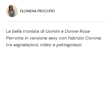
Economia
Fiction e Serie TV
FILOMENA PROCOPIO
Persone Scomparse
Programmi TV
La bella tronista di Uomini e Donne Rosa
Politica
Reality e Talent
Perrotta in versione sexy con Fabrizio Corona:
tra segnalazioni, video e pettegolezzi
Soap Opera
ShowBiz
Social News
News Cinema
News dal mondo
News Musica
News Spettacolo