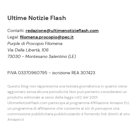
Ultime Notizie Flash
Contatti:
redazione@ultimenotizieflash.com
Legal:
filomena.procopio@pec.it
Purple di Procopio Filomena
Via Della Libertà, 106
73030 - Montesano Salentino (LE)
P.IVA 03370960795 - iscrizione REA 307423
Questo blog non rappresenta una testata giornalistica in quanto viene
aggiornato senza alcuna periodicità. Non puó pertanto considerarsi un
prodotto editoriale ai sensi della legge n.62 del 2001.
UltimeNotizieFlash.com partecipa al programma Affiliazione Amazon EU,
un programma di affiliazione che consente ai siti di percepire una
commissione pubblicitaria pubblicizzando e fornendo link diretti al sito
Amazon.it.