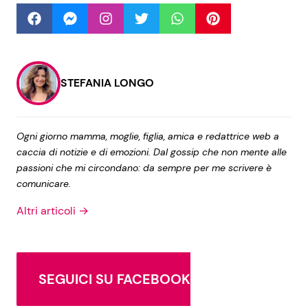
Seguici
STEFANIA LONGO
Info
Ogni giorno mamma, moglie, figlia, amica e redattrice web a
caccia di notizie e di emozioni. Dal gossip che non mente alle
Chi siamo
passioni che mi circondano: da sempre per me scrivere è
Disclaimer e Privacy
comunicare.
Redazione
Altri articoli →
Contattaci
Pubblicità
SEGUICI SU FACEBOOK
Privacy Policy