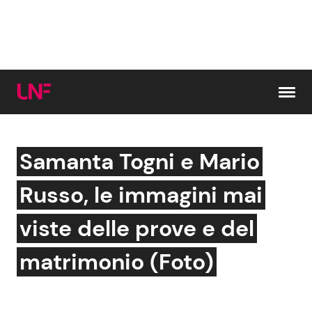
Vai al contenuto
Samanta Togni e Mario
Cerca:
Russo, le immagini mai
News e Cronaca
Gossip e TV
viste delle prove e del
Attualità Italiana
Bellezze VIP
matrimonio (Foto)
Dal Mondo
Coppie VIP