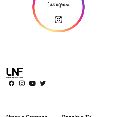
News e Cronaca
Gossip e TV