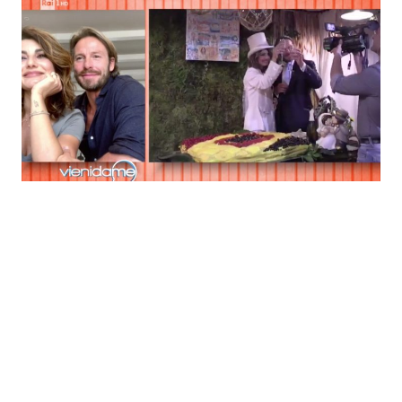
Economia
Fiction e Serie TV
Persone Scomparse
Programmi TV
Politica
Reality e Talent
Soap Opera
ShowBiz
Social News
News Cinema
News dal mondo
News Musica
News Spettacolo