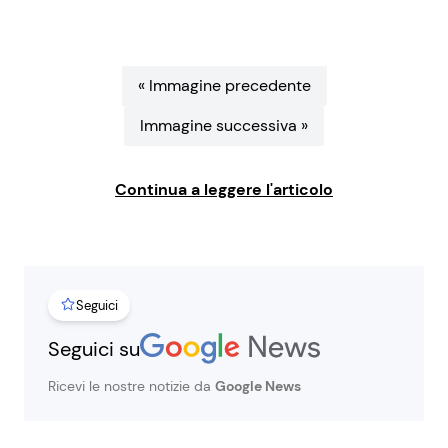
Benessere
Cucina e Ricette
Casa
Consigli di Cucina
« Immagine precedente
Immagine successiva »
Moda e Style
Dolci
Continua a leggere l'articolo
Mondo Mamma
Le Ricette in TV
News benessere
Primi Piatti
Seguici
Salute
Ricette Facili e Veloci
Seguici su
Viaggi e Turismo
Ricette Feste
Ricevi le nostre notizie da
Google News
Festività
Ricette per Bambini