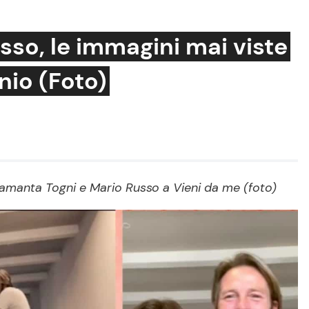
so, le immagini mai viste
nio (Foto)
Cucina e Ricette
Consigli di Cucina
Dolci
Le Ricette in TV
 Samanta Togni e Mario Russo a Vieni da me (foto)
Primi Piatti
Ricette Facili e Veloci
Ricette Feste
Ricette per Bambini