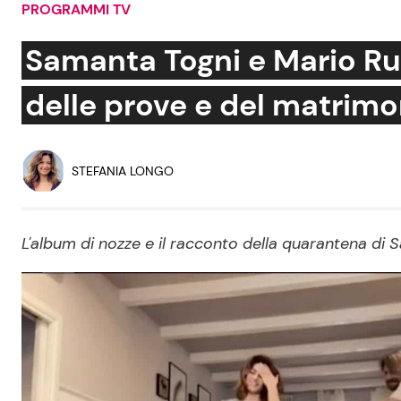
PROGRAMMI TV
Soap Opera
Samanta Togni e Mario Rus
delle prove e del matrimo
Social News
Benessere
News dal mondo
Casa
STEFANIA LONGO
Moda e Style
Mondo Mamma
L'album di nozze e il racconto della quarantena di
News benessere
Salute
Viaggi e Turismo
Festività