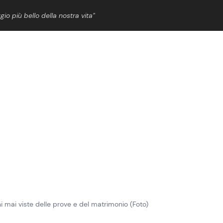
gio più bello della nostra vita”
ShowBiz
News Cinema
News Musica
News Spettacolo
 mai viste delle prove e del matrimonio (Foto)