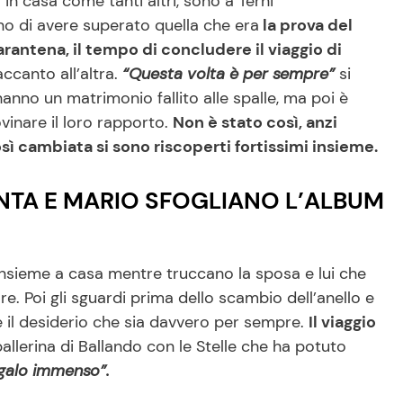
in casa come tanti altri, sono a Terni
no di avere superato quella che era
la prova del
arantena, il tempo di concludere il viaggio di
ccanto all’altra.
“Questa volta è per sempre”
si
anno un matrimonio fallito alle spalle, ma poi è
vinare il loro rapporto.
Non è stato così, anzi
ì cambiata si sono riscoperti fortissimi insieme.
NTA E MARIO SFOGLIANO L’ALBUM
 insieme a casa mentre truccano la sposa e lui che
e. Poi gli sguardi prima dello scambio dell’anello e
e e il desiderio che sia davvero per sempre.
Il viaggio
allerina di Ballando con le Stelle che ha potuto
galo immenso”.