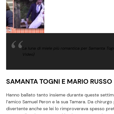
La luna di miele più romantica per Samanta Togni
Video)
SAMANTA TOGNI E MARIO RUSSO 
Hanno ballato tanto insieme durante queste settiman
l’amico Samuel Peron e la sua Tamara. Da chirurgo p
divertente anche se lei lo rimproverava spesso pr