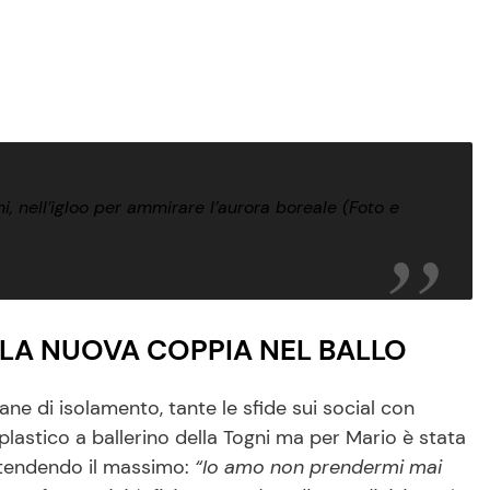
, nell’igloo per ammirare l’aurora boreale (Foto e
LA NUOVA COPPIA NEL BALLO
e di isolamento, tante le sfide sui social con
lastico a ballerino della Togni ma per Mario è stata
etendendo il massimo:
“Io amo non prendermi mai