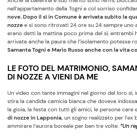
Anche la ballerina e suo marito sono fermi, bloccati 
nell’appartamento della Togni e col sorriso confida
nove. Dopo il sì in Comune è arrivata subito la qu
nozze
e si sono ritrovati 24 ore su 24 sempre uno a
erano detti la mattina poco prima del sì, entrambi h
arrivata anche la paura che l’isolamento potesse ro
Samanta Togni e Mario Russo anche con la vita cos
LE FOTO DEL MATRIMONIO, SAMA
DI NOZZE A VIENI DA ME
Un video con tante immagini nel giorno del loro sì,
stira la candida camicia bianca che doveva indossar
la gioia, la festa con tutti gli amici, le persone car
di nozze in Lapponia,
un sogno realizzato per l’ex b
ammirare l’aurora boreale per ben tre volte:
“Un re