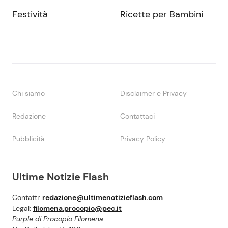
Festività
Ricette per Bambini
Chi siamo
Disclaimer e Privacy
Redazione
Contattaci
Pubblicità
Privacy Policy
Ultime Notizie Flash
Contatti:
redazione@ultimenotizieflash.com
Legal:
filomena.procopio@pec.it
Purple di Procopio Filomena