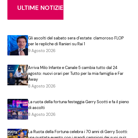
ULTIME NOTIZIE
Gli ascolti del sabato sera d’estate: clamoroso FLOP
per le repliche di Ranieri su Rai 1
9 Agosto 2026
Arriva Milo Infante e Canale 5 cambia tutto dal 24
agosto: nuovi orari per Tutto per la mia famiglia e Far
Away
8 Agosto 2026
La ruota della fortuna festeggia Gerry Scotti e fa il pieno
di ascolti
8 Agosto 2026
La Ruota della Fortuna celebra i 70 anni di Gerry Scotti:
una puntata evento con i grandi campioni dei suoi quiz