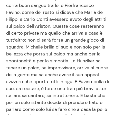
corra buon sangue tra lei e Pierfrancesco
Favino, come del resto si diceva che Maria de
Seguici
Filippi e Carlo Conti avessero avuto degli attriti
sul palco dell’Ariston. Queste cose resteranno
di certo private ma quello che arriva a casa è
tutt’altro: non ci sarà forse un grande gioco di
Info
squadra, Michelle brilla di suo e non solo per la
bellezza che porta sul palco ma anche per la
Chi siamo
spontaneità e per la simpatia. La Hunziker sa
Disclaimer e Privacy
tenere un palco, sa improvvisare, arriva al cuore
della gente ma sa anche avere il suo appeal
Redazione
svizzero che riporta tutti in riga. E Favino brilla di
Contattaci
suo: sa recitare, è forse uno tra i più bravi attori
Pubblicità
italiani, sa cantare, sa intrattenere. E basta che
per un solo istante decida di prendere fiato e
Privacy Policy
parlare come solo lui sa fare che a casa la pelle