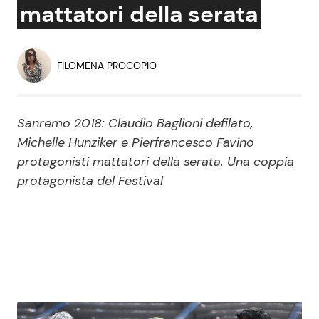
mattatori della serata
Economia
Fiction e Serie TV
Persone Scomparse
Programmi TV
FILOMENA PROCOPIO
Politica
Reality e Talent
Sanremo 2018: Claudio Baglioni defilato,
Soap Opera
Michelle Hunziker e Pierfrancesco Favino
protagonisti mattatori della serata. Una coppia
protagonista del Festival
ShowBiz
Social News
News Cinema
News dal mondo
News Musica
News Spettacolo