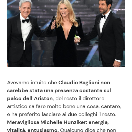
Benessere
Cucina e Ricette
Casa
Consigli di Cucina
Moda e Style
Dolci
Mondo Mamma
Le Ricette in TV
News benessere
Primi Piatti
Avevamo intuito che
Claudio Baglioni non
sarebbe stata una presenza costante sul
Salute
Ricette Facili e Veloci
palco dell’Ariston,
del resto il direttore
artistico sa fare molto bene una cosa, cantare,
Viaggi e Turismo
Ricette Feste
e ha preferito lasciare ai due colleghi il resto.
Meravigliosa Michelle Hunziker: energia,
Festività
Ricette per Bambini
vitalità, entusiasmo.
Qualcuno dice che non