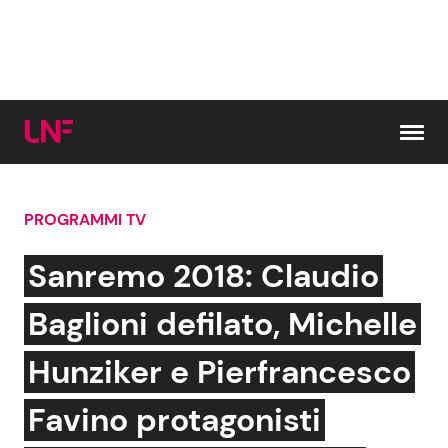
Vai al contenuto
PROGRAMMI TV
Cerca:
Sanremo 2018: Claudio
News e Cronaca
Gossip e TV
Baglioni defilato, Michelle
Attualità Italiana
Bellezze VIP
Hunziker e Pierfrancesco
Dal Mondo
Coppie VIP
Favino protagonisti