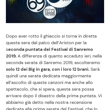
Benessere
Cucina e Ricette
Casa
Consigli di Cucina
Moda e Style
Dolci
Dopo aver rotto il ghiaccio si torna in diretta
questa sera dal palco dell’Ariston per la
Mondo Mamma
Le Ricette in TV
s
econda puntata del Festival di Sanremo
2019.
A differenza di quanto accaduto ieri, nella
News benessere
Primi Piatti
seconda serata di Sanremo 2019, ascolteremo
solo 12 dei Big in gara, con i loro 12 brani.
Sarà
quindi una serata dedicata maggiormente
Salute
Ricette Facili e Veloci
all’ascolto di queste canzoni ma anche allo
spettacolo, che si spera, questa sera possa
Viaggi e Turismo
Ricette Feste
arrivare dopo il disastro della prima puntata. Vi
abbiamo già detto nella nostra recensione
Festività
Ricette per Bambini
dedicata alla prima serata del Festival, che lo