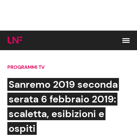
Vai al contenuto
PROGRAMMI TV
Cerca:
Sanremo 2019 seconda
News e Cronaca
Gossip e TV
serata 6 febbraio 2019:
Attualità Italiana
Bellezze VIP
scaletta, esibizioni e
Dal Mondo
Coppie VIP
ospiti