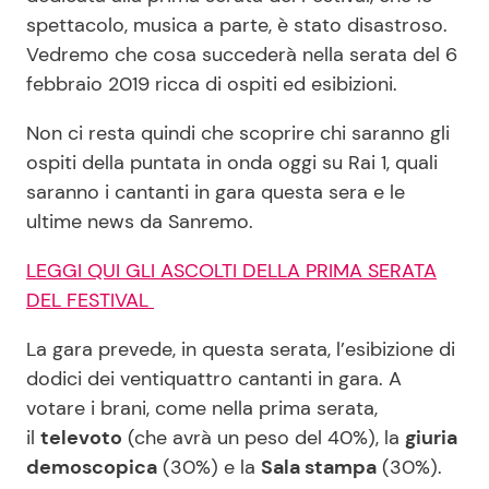
spettacolo, musica a parte, è stato disastroso.
Vedremo che cosa succederà nella serata del 6
Seguici
febbraio 2019 ricca di ospiti ed esibizioni.
Non ci resta quindi che scoprire chi saranno gli
ospiti della puntata in onda oggi su Rai 1, quali
saranno i cantanti in gara questa sera e le
Info
ultime news da Sanremo.
Chi siamo
LEGGI QUI GLI ASCOLTI DELLA PRIMA SERATA
Disclaimer e Privacy
DEL FESTIVAL
Redazione
La gara prevede, in questa serata, l’esibizione di
Contattaci
dodici dei ventiquattro cantanti in gara. A
Pubblicità
votare i brani, come nella prima serata,
il
televoto
(che avrà un peso del 40%), la
giuria
Privacy Policy
demoscopica
(30%) e la
Sala stampa
(30%).