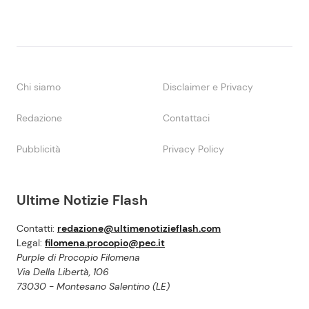
Chi siamo
Disclaimer e Privacy
Redazione
Contattaci
Pubblicità
Privacy Policy
Ultime Notizie Flash
Contatti:
redazione@ultimenotizieflash.com
Legal:
filomena.procopio@pec.it
Purple di Procopio Filomena
Via Della Libertà, 106
73030 - Montesano Salentino (LE)