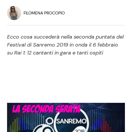
Economia
Fiction e Serie TV
FILOMENA PROCOPIO
Persone Scomparse
Programmi TV
Ecco cosa succederà nella seconda puntata del
Politica
Reality e Talent
Festival di Sanremo 2019 in onda il 6 febbraio
su Rai 1: 12 cantanti in gara e tanti ospiti
Soap Opera
ShowBiz
Social News
News Cinema
News dal mondo
News Musica
News Spettacolo