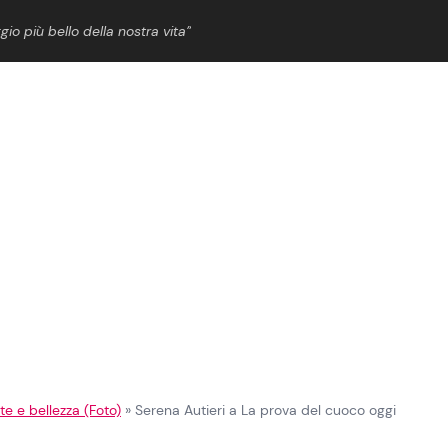
gio più bello della nostra vita”
ShowBiz
News Cinema
News Musica
News Spettacolo
te e bellezza (Foto)
»
Serena Autieri a La prova del cuoco oggi