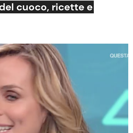
del cuoco, ricette e
Cucina e Ricette
Consigli di Cucina
Dolci
Le Ricette in TV
Primi Piatti
Ricette Facili e Veloci
Ricette Feste
Ricette per Bambini