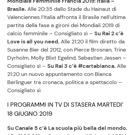
Mondiale Femminile Francia 2019: Italia –
Brasile.
Alle 20:35 dallo Stade du Hainaut di
Valenciennes l’Italia affronta il Brasile nell’ultima
Seguici
partita della fase a gironi dei Mondiali 2019 di
calcio femminile – Consigliato sì –
Su Rai 2 c’è
Love is all you need.
Alle 21:20 il film diretto da
Susanne Bier del 2012, con Pierce Brosnan, Trine
Info
Dyrholm, Molly Blixt Egelind, Sebastìan Jessen –
Consigliato sì –
Su Rai 3 c’è #cartabianca.
Alle
Chi siamo
21:20 un nuovo appuntamento con Bianca
Disclaimer e Privacy
Berlinguer tra cronaca, politica e spettacolo –
Redazione
Consigliato sì
Contattaci
I PROGRAMMI IN TV DI STASERA MARTEDI’
Pubblicità
18 GIUGNO 2019
Privacy Policy
Su Canale 5 c’è La scuola più bella del mondo.