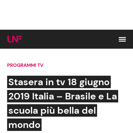
Vai al contenuto
PROGRAMMI TV
Cerca:
Stasera in tv 18 giugno
News e Cronaca
Gossip e TV
2019 Italia – Brasile e La
Attualità Italiana
Bellezze VIP
scuola più bella del
Dal Mondo
Coppie VIP
mondo