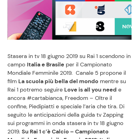
Benessere
Cucina e Ricette
Casa
Consigli di Cucina
Moda e Style
Dolci
Stasera in tv 18 giugno 2019 su Rai 1 scendono in
Mondo Mamma
Le Ricette in TV
campo
Italia e Brasile
per il Campionato
Mondiale Femminile 2019. Canale 5 propone il
News benessere
Primi Piatti
film
La scuola più bella del mondo
mentre su
Rai 1 potremo seguire
Love is all you need
e
Salute
Ricette Facili e Veloci
ancora #cartabianca, Freedom – Oltre il
confine, Piedipiatti e speciale l’aria che tira. Di
Viaggi e Turismo
Ricette Feste
seguito le anticipazioni della guida tv Zapping
sui programmi in onda stasera in tv 18 giugno
2019.
Su Rai 1 c’è Calcio – Campionato
Festività
Ricette per Bambini