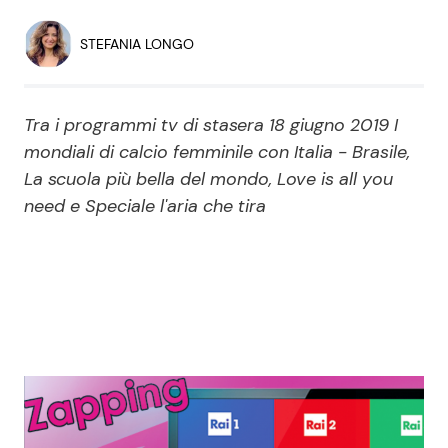
Economia
Fiction e Serie TV
STEFANIA LONGO
Persone Scomparse
Programmi TV
Tra i programmi tv di stasera 18 giugno 2019 I
Politica
Reality e Talent
mondiali di calcio femminile con Italia - Brasile,
La scuola più bella del mondo, Love is all you
Soap Opera
need e Speciale l'aria che tira
ShowBiz
Social News
News Cinema
News dal mondo
News Musica
News Spettacolo