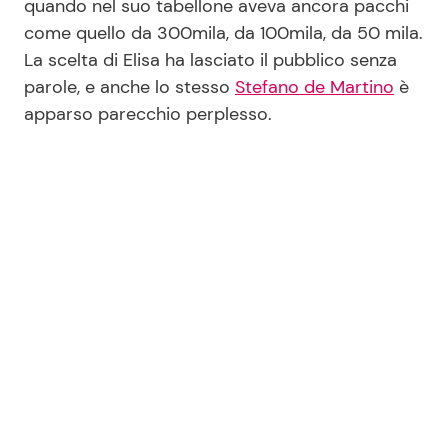
quando nel suo tabellone aveva ancora pacchi
come quello da 300mila, da 100mila, da 50 mila.
La scelta di Elisa ha lasciato il pubblico senza
Seguici
parole, e anche lo stesso
Stefano de Martino
è
apparso parecchio perplesso.
Info
Chi siamo
Disclaimer e Privacy
Redazione
Contattaci
Pubblicità
Privacy Policy