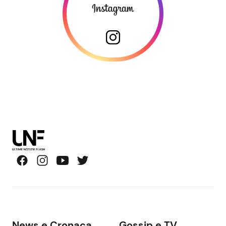
News e Cronaca
Gossip e TV