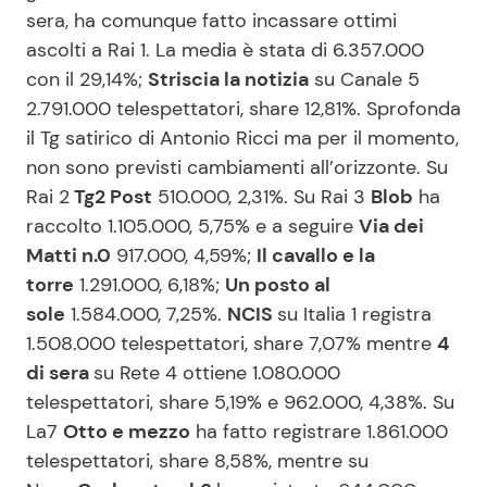
sera, ha comunque fatto incassare ottimi
ascolti a Rai 1. La media è stata di 6.357.000
con il 29,14%;
Striscia la notizia
su Canale 5
2.791.000 telespettatori, share 12,81%. Sprofonda
il Tg satirico di Antonio Ricci ma per il momento,
non sono previsti cambiamenti all’orizzonte. Su
Rai 2
Tg2 Post
510.000, 2,31%. Su Rai 3
Blob
ha
raccolto 1.105.000, 5,75% e a seguire
Via dei
Matti n.0
917.000, 4,59%;
Il cavallo e la
torre
1.291.000, 6,18%;
Un posto al
sole
1.584.000, 7,25%.
NCIS
su Italia 1 registra
1.508.000 telespettatori, share 7,07% mentre
4
di sera
su Rete 4 ottiene 1.080.000
telespettatori, share 5,19% e 962.000, 4,38%. Su
La7
Otto e mezzo
ha fatto registrare 1.861.000
telespettatori, share 8,58%, mentre su