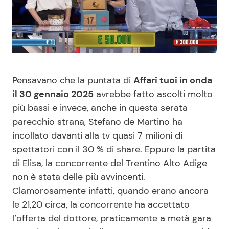
Benessere
Cucina e Ricette
Casa
Consigli di Cucina
Moda e Style
Dolci
Pensavano che la puntata di
Affari tuoi in onda
il 30 gennaio 2025
avrebbe fatto ascolti molto
Mondo Mamma
Le Ricette in TV
più bassi e invece, anche in questa serata
parecchio strana, Stefano de Martino ha
News benessere
Primi Piatti
incollato davanti alla tv quasi 7 milioni di
spettatori con il 30 % di share. Eppure la partita
Salute
Ricette Facili e Veloci
di Elisa, la concorrente del Trentino Alto Adige
non è stata delle più avvincenti.
Viaggi e Turismo
Ricette Feste
Clamorosamente infatti, quando erano ancora
le 21,20 circa, la concorrente ha accettato
Festività
Ricette per Bambini
l’offerta del dottore, praticamente a metà gara