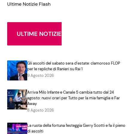
Ultime Notizie Flash
ULTIME NOTIZIE
Gli ascolti del sabato sera d’estate: clamoroso FLOP
per le repliche di Ranieri su Rai 1
9 Agosto 2026
Arriva Milo Infante e Canale 5 cambia tutto dal 24
agosto: nuovi orari per Tutto per la mia famiglia e Far
Away
8 Agosto 2026
La ruota della fortuna festeggia Gerry Scotti e fa il pieno
di ascolti