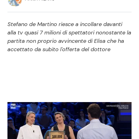
Economia
Fiction e Serie TV
Persone Scomparse
Programmi TV
Stefano de Martino riesce a incollare davanti
alla tv quasi 7 milioni di spettatori nonostante la
Politica
Reality e Talent
partita non proprio avvincente di Elisa che ha
accettato da subito l'offerta del dottore
Soap Opera
ShowBiz
Social News
News Cinema
News dal mondo
News Musica
News Spettacolo