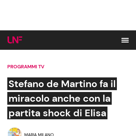
Vai al contenuto
PROGRAMMI TV
Cerca:
Stefano de Martino fa il
News e Cronaca
Gossip e TV
miracolo anche con la
Attualità Italiana
Bellezze VIP
partita shock di Elisa
Dal Mondo
Coppie VIP
MARIA MILANO