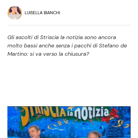
Economia
Fiction e Serie TV
LUISELLA BIANCHI
Persone Scomparse
Programmi TV
Gli ascolti di Striscia la notizia sono ancora
Politica
Reality e Talent
molto bassi anche senza i pacchi di Stefano de
Martino: si va verso la chiusura?
Soap Opera
ShowBiz
Social News
News Cinema
News dal mondo
News Musica
News Spettacolo