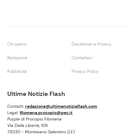
Chi siamo
Disclaimer e Privacy
Redazione
Contattaci
Pubblicità
Privacy Policy
Ultime Notizie Flash
Contatti:
redazione@ultimenotizieflash.com
Legal:
filomena.procopio@pec.it
Purple di Procopio Filomena
Via Della Libertà, 106
73030 - Montesano Salentino (LE)