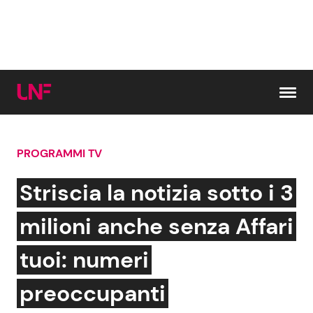
Vai al contenuto
PROGRAMMI TV
Cerca:
Striscia la notizia sotto i 3
News e Cronaca
Gossip e TV
milioni anche senza Affari
Attualità Italiana
Bellezze VIP
tuoi: numeri
Dal Mondo
Coppie VIP
preoccupanti