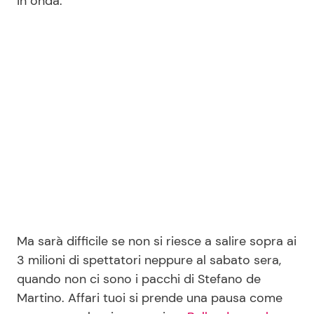
in onda.
Seguici
Info
Chi siamo
Disclaimer e Privacy
Redazione
Contattaci
Ma sarà difficile se non si riesce a salire sopra ai
Pubblicità
3 milioni di spettatori neppure al sabato sera,
quando non ci sono i pacchi di Stefano de
Privacy Policy
Martino. Affari tuoi si prende una pausa come