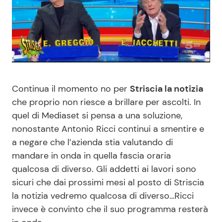
Benessere
Cucina e Ricette
Casa
Consigli di Cucina
Moda e Style
Dolci
Continua il momento no per
Striscia la notizia
Mondo Mamma
Le Ricette in TV
che proprio non riesce a brillare per ascolti. In
quel di Mediaset si pensa a una soluzione,
News benessere
Primi Piatti
nonostante Antonio Ricci continui a smentire e
a negare che l’azienda stia valutando di
Salute
Ricette Facili e Veloci
mandare in onda in quella fascia oraria
qualcosa di diverso. Gli addetti ai lavori sono
sicuri che dai prossimi mesi al posto di Striscia
Viaggi e Turismo
Ricette Feste
la notizia vedremo qualcosa di diverso…Ricci
invece è convinto che il suo programma resterà
Festività
Ricette per Bambini