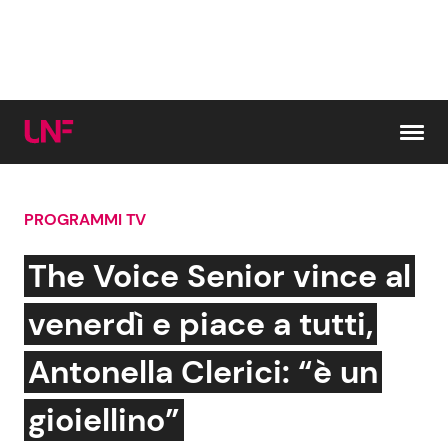
Vai al contenuto
PROGRAMMI TV
Cerca:
The Voice Senior vince al
News e Cronaca
Gossip e TV
venerdì e piace a tutti,
Attualità Italiana
Bellezze VIP
Antonella Clerici: “è un
Dal Mondo
Coppie VIP
gioiellino”