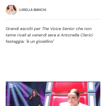
Economia
Fiction e Serie TV
LUISELLA BIANCHI
Persone Scomparse
Programmi TV
Grandi ascolti per The Voice Senior che non
Politica
Reality e Talent
teme rivali al venerdì sera e Antonella Clerici
festeggia: "è un gioiellino"
Soap Opera
ShowBiz
Social News
News Cinema
News dal mondo
News Musica
News Spettacolo