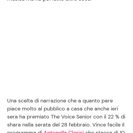
Seguici
Info
Chi siamo
Disclaimer e Privacy
Redazione
Contattaci
Una scelta di narrazione che a quanto pare
piace molto al pubblico a casa che anche ieri
Pubblicità
sera ha premiato The Voice Senior con il 22 % di
Privacy Policy
shara nella serata del 28 febbraio. Vince facile il
programma di
Antonella Clerici
che stacca di 10