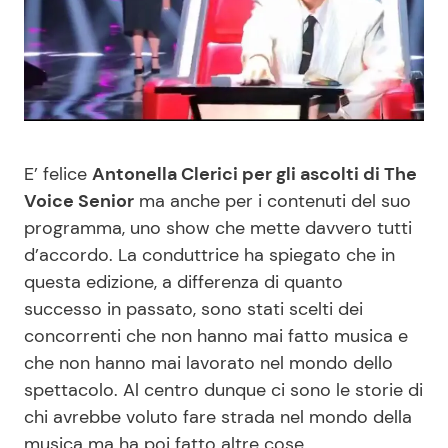
Benessere
Cucina e Ricette
Casa
Consigli di Cucina
Moda e Style
Dolci
E’ felice
Antonella Clerici per gli ascolti di The
Mondo Mamma
Le Ricette in TV
Voice Senior
ma anche per i contenuti del suo
programma, uno show che mette davvero tutti
News benessere
Primi Piatti
d’accordo. La conduttrice ha spiegato che in
questa edizione, a differenza di quanto
successo in passato, sono stati scelti dei
Salute
Ricette Facili e Veloci
concorrenti che non hanno mai fatto musica e
che non hanno mai lavorato nel mondo dello
Viaggi e Turismo
Ricette Feste
spettacolo. Al centro dunque ci sono le storie di
chi avrebbe voluto fare strada nel mondo della
Festività
Ricette per Bambini
musica ma ha poi fatto altre cose.