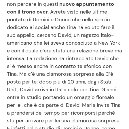
non perdere in questi
nuovo appuntamento
con il trono over.
Avrete visto nelle ultime
puntate di Uomini e Donne che nello spazio
Seguici
dedicato ai social anche Tina ha voluto fare il
suo appello, cercano David, un ragazzo italo-
americano che lei aveva conosciuto a New York
e con il quale c’era stata una relazione breve ma
Info
intensa. La redazione ha rintracciato David che
Chi siamo
si è messo anche in contatto telefonico con
Tina. Ma c’è una clamorosa sorpresa alla C’è
Disclaimer e Privacy
posta per te: dopo più di 20 anni, dagli Stati
Redazione
Uniti, David arriva in Italia solo per Tina. Gianni
Contattaci
entra in studio portando un omaggio floreale
per lei, che è da parte di David. Maria invita Tina
Pubblicità
a prendersi del tempo per ricomporsi perchè
Privacy Policy
sta per arrivare per lei una clamorosa sorpresa.
E infatti nello studio di Uomini e Donne, come