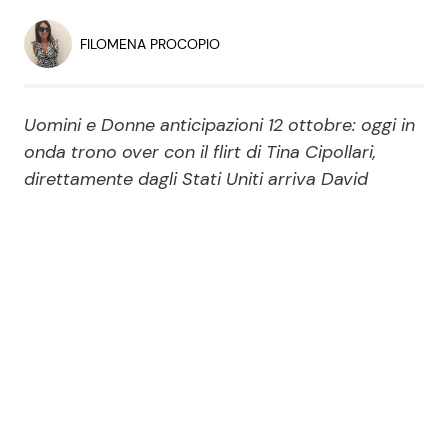
Economia
Fiction e Serie TV
FILOMENA PROCOPIO
Persone Scomparse
Programmi TV
Uomini e Donne anticipazioni 12 ottobre: oggi in
Politica
Reality e Talent
onda trono over con il flirt di Tina Cipollari,
direttamente dagli Stati Uniti arriva David
Soap Opera
ShowBiz
Social News
News Cinema
News dal mondo
News Musica
News Spettacolo