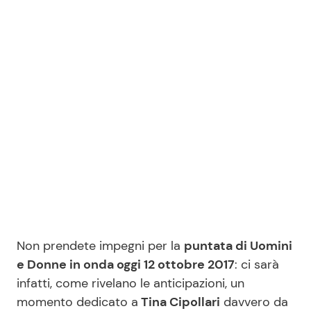
Benessere
Cucina e Ricette
Casa
Consigli di Cucina
Moda e Style
Dolci
Mondo Mamma
Le Ricette in TV
News benessere
Primi Piatti
Salute
Ricette Facili e Veloci
Non prendete impegni per la
puntata di Uomini
Viaggi e Turismo
Ricette Feste
e Donne in onda oggi 12 ottobre 2017
: ci sarà
infatti, come rivelano le anticipazioni, un
Festività
Ricette per Bambini
momento dedicato a
Tina Cipollari
davvero da