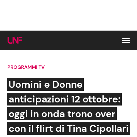
Vai al contenuto
PROGRAMMI TV
Cerca:
Uomini e Donne
News e Cronaca
Gossip e TV
anticipazioni 12 ottobre:
Attualità Italiana
Bellezze VIP
oggi in onda trono over
Dal Mondo
Coppie VIP
con il flirt di Tina Cipollari