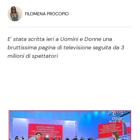
Economia
Fiction e Serie TV
FILOMENA PROCOPIO
Persone Scomparse
Programmi TV
E' stata scritta ieri a Uomini e Donne una
Politica
Reality e Talent
bruttissima pagina di televisione seguita da 3
milioni di spettatori
Soap Opera
ShowBiz
Social News
News Cinema
News dal mondo
News Musica
News Spettacolo