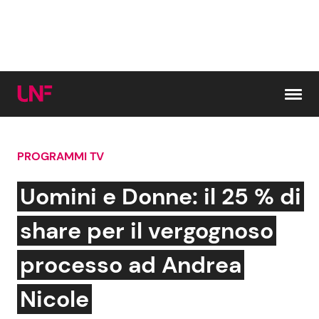
Vai al contenuto
PROGRAMMI TV
Cerca:
Uomini e Donne: il 25 % di
News e Cronaca
Gossip e TV
share per il vergognoso
Attualità Italiana
Bellezze VIP
processo ad Andrea
Dal Mondo
Coppie VIP
Nicole