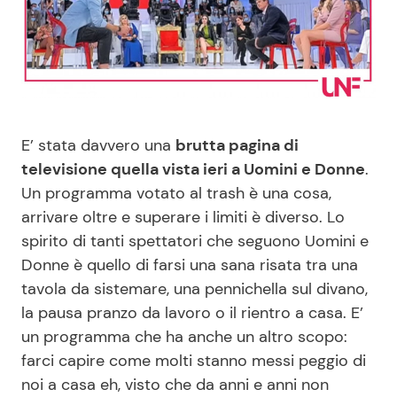
Benessere
Cucina e Ricette
Casa
Consigli di Cucina
Moda e Style
Dolci
E’ stata davvero una
brutta pagina di
televisione quella vista ieri a Uomini e Donne
.
Mondo Mamma
Le Ricette in TV
Un programma votato al trash è una cosa,
arrivare oltre e superare i limiti è diverso. Lo
News benessere
Primi Piatti
spirito di tanti spettatori che seguono Uomini e
Donne è quello di farsi una sana risata tra una
Salute
Ricette Facili e Veloci
tavola da sistemare, una pennichella sul divano,
la pausa pranzo da lavoro o il rientro a casa. E’
Viaggi e Turismo
Ricette Feste
un programma che ha anche un altro scopo:
farci capire come molti stanno messi peggio di
Festività
Ricette per Bambini
noi a casa eh, visto che da anni e anni non