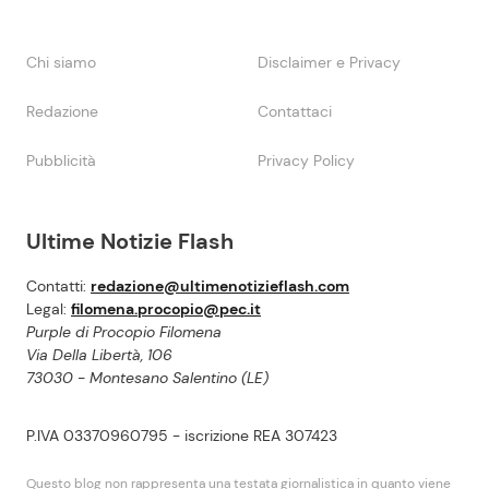
Chi siamo
Disclaimer e Privacy
Redazione
Contattaci
Pubblicità
Privacy Policy
Ultime Notizie Flash
Contatti:
redazione@ultimenotizieflash.com
Legal:
filomena.procopio@pec.it
Purple di Procopio Filomena
Via Della Libertà, 106
73030 - Montesano Salentino (LE)
P.IVA 03370960795 - iscrizione REA 307423
Questo blog non rappresenta una testata giornalistica in quanto viene