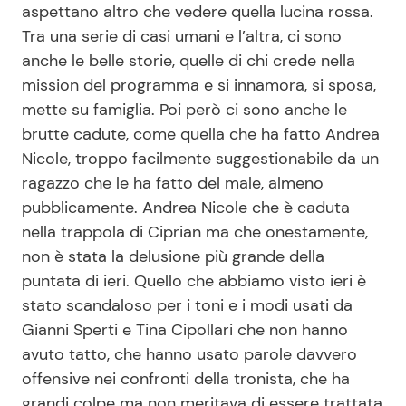
aspettano altro che vedere quella lucina rossa.
Tra una serie di casi umani e l’altra, ci sono
anche le belle storie, quelle di chi crede nella
Seguici
mission del programma e si innamora, si sposa,
mette su famiglia. Poi però ci sono anche le
brutte cadute, come quella che ha fatto Andrea
Nicole, troppo facilmente suggestionabile da un
Info
ragazzo che le ha fatto del male, almeno
Chi siamo
pubblicamente. Andrea Nicole che è caduta
nella trappola di Ciprian ma che onestamente,
Disclaimer e Privacy
non è stata la delusione più grande della
Redazione
puntata di ieri. Quello che abbiamo visto ieri è
Contattaci
stato scandaloso per i toni e i modi usati da
Gianni Sperti e Tina Cipollari che non hanno
Pubblicità
avuto tatto, che hanno usato parole davvero
Privacy Policy
offensive nei confronti della tronista, che ha
grandi colpe ma non meritava di essere trattata