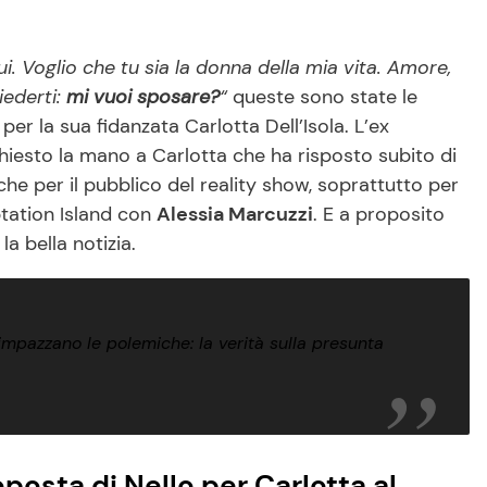
i. Voglio che tu sia la donna della mia vita. Amore,
iederti:
mi vuoi sposare?
“
queste sono state le
per la sua fidanzata Carlotta Dell’Isola. L’ex
hiesto la mano a Carlotta che ha risposto subito di
nche per il pubblico del reality show, soprattutto per
ptation Island con
Alessia Marcuzzi
. E a proposito
a bella notizia.
impazzano le polemiche: la verità sulla presunta
osta di Nello per Carlotta al