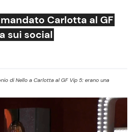
omandato Carlotta al GF
a sui social
Cucina e Ricette
Consigli di Cucina
Dolci
Le Ricette in TV
o di Nello a Carlotta al GF Vip 5: erano una
Primi Piatti
Ricette Facili e Veloci
Ricette Feste
Ricette per Bambini