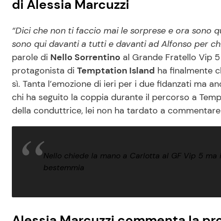
di Alessia Marcuzzi
“Dici che non ti faccio mai le sorprese e ora sono qu
sono qui davanti a tutti e davanti ad Alfonso per ch
parole di
Nello Sorrentino
al Grande Fratello Vip 5 
protagonista di
Temptation Island
ha finalmente c
sì. Tanta l’emozione di ieri per i due fidanzati ma a
chi ha seguito la coppia durante il percorso a Tem
della conduttrice, lei non ha tardato a commentare l
Nello chiede la mano a Carlotta al GF Vip 5 ma 
bestemmia
Alessia Marcuzzi commenta la prop