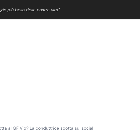
gio più bello della nostra vita”
ShowBiz
News Cinema
News Musica
News Spettacolo
ta al GF Vip? La conduttrice sbotta sui social