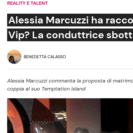
REALITY E TALENT
Soap Opera
Alessia Marcuzzi ha racc
Vip? La conduttrice sbott
Social News
Benessere
News dal mondo
Casa
BENEDETTA CALASSO
Moda e Style
Mondo Mamma
Alessia Marcuzzi commenta la proposta di matrimoni
coppia al suo Temptation Island
News benessere
Salute
Viaggi e Turismo
Festività