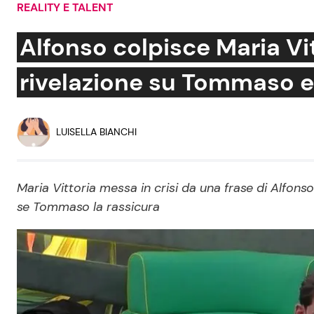
REALITY E TALENT
Soap Opera
Alfonso colpisce Maria Vit
rivelazione su Tommaso e l
Social News
Benessere
News dal mondo
Casa
LUISELLA BIANCHI
Moda e Style
Mondo Mamma
Maria Vittoria messa in crisi da una frase di Alfons
se Tommaso la rassicura
News benessere
Salute
Viaggi e Turismo
Festività