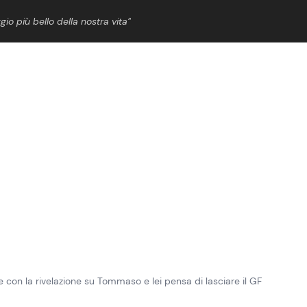
gio più bello della nostra vita”
ShowBiz
News Cinema
News Musica
News Spettacolo
le con la rivelazione su Tommaso e lei pensa di lasciare il GF