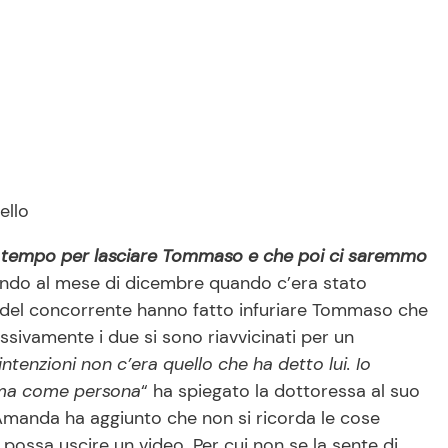
ello
di tempo per lasciare Tommaso e che poi ci saremmo
ando al mese di dicembre quando c’era stato
 del concorrente hanno fatto infuriare Tommaso che
ssivamente i due si sono riavvicinati per un
intenzioni non c’era quello che ha detto lui. Io
 ma come persona
“ ha spiegato la dottoressa al suo
manda ha aggiunto che non si ricorda le cose
ossa uscire un video. Per cui non se la sente di