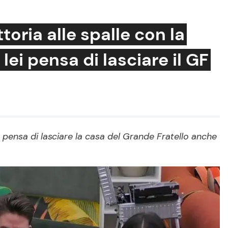
toria alle spalle con la
ei pensa di lasciare il GF
Cucina e Ricette
Consigli di Cucina
Dolci
Le Ricette in TV
o pensa di lasciare la casa del Grande Fratello anche
Primi Piatti
Ricette Facili e Veloci
Ricette Feste
Ricette per Bambini