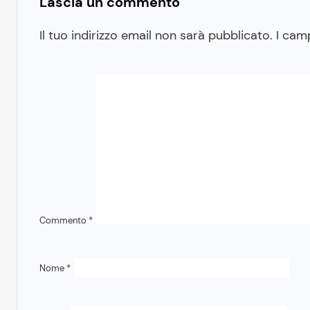
Lascia un commento
Il tuo indirizzo email non sarà pubblicato.
I cam
Commento
*
Nome
*