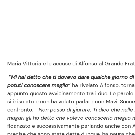
Maria Vittoria e le accuse di Alfonso al Grande Frat
“
Mi hai detto che ti dovevo dare qualche giorno 
potuti conoscere meglio
“
ha rivelato Alfonso, torn
appunto questo avvicinamento tra i due. Le parole
si è isolato e non ha voluto parlare con Mavi. Succe
confronto. “
Non posso di giurare. Ti dico che nelle 
magari gli ho detto che volevo conoscerlo meglio
fidanzato e successivamente parlando anche con A
precise che sono state dette dunque, ha paura che p