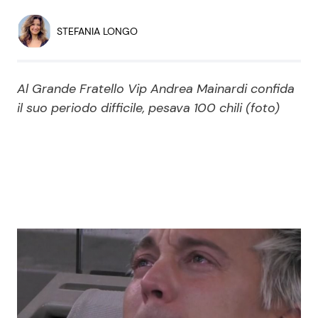
Economia
Fiction e Serie TV
STEFANIA LONGO
Persone Scomparse
Programmi TV
Al Grande Fratello Vip Andrea Mainardi confida
Politica
Reality e Talent
il suo periodo difficile, pesava 100 chili (foto)
Soap Opera
ShowBiz
Social News
News Cinema
News dal mondo
News Musica
News Spettacolo