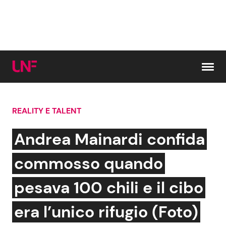
Vai al contenuto
REALITY E TALENT
Cerca:
Andrea Mainardi confida
News e Cronaca
Gossip e TV
commosso quando
Attualità Italiana
Bellezze VIP
pesava 100 chili e il cibo
Dal Mondo
Coppie VIP
era l’unico rifugio (Foto)