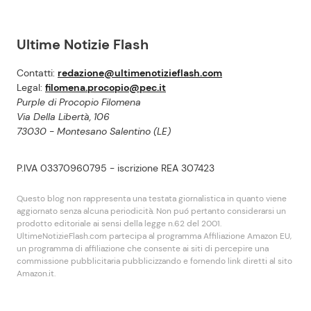
Ultime Notizie Flash
Contatti:
redazione@ultimenotizieflash.com
Legal:
filomena.procopio@pec.it
Purple di Procopio Filomena
Via Della Libertà, 106
73030 - Montesano Salentino (LE)
P.IVA 03370960795 - iscrizione REA 307423
Questo blog non rappresenta una testata giornalistica in quanto viene
aggiornato senza alcuna periodicità. Non puó pertanto considerarsi un
prodotto editoriale ai sensi della legge n.62 del 2001.
UltimeNotizieFlash.com partecipa al programma Affiliazione Amazon EU,
un programma di affiliazione che consente ai siti di percepire una
commissione pubblicitaria pubblicizzando e fornendo link diretti al sito
Amazon.it.