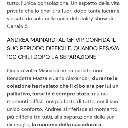
tutto, l’unica consolazione. Un aspetto della vita
privata che lo chef tira fuori dopo tante lacrime
versate da solo nella casa del reality show di
Seguici
Canale 5.
ANDREA MAINARDI AL GF VIP CONFIDA IL
SUO PERIODO DIFFICILE, QUANDO PESAVA
Info
100 CHILI DOPO LA SEPARAZIONE
Chi siamo
Questa volta Mainardi ne ha parlato con
Disclaimer e Privacy
Benedetta Mazza e Jane Alexander;
durante la
Redazione
colazione ha rivelato che il cibo era per lui un
palliativo, forse lo è sempre stato,
ma nei
Contattaci
momenti difficili era più forte di tutto, era il suo
Pubblicità
unico conforto. Andrea si riferisce al momento
Privacy Policy
più difficile tra tutti, alla separazione dalla sua
ex moglie,
la mamma della sua adorata