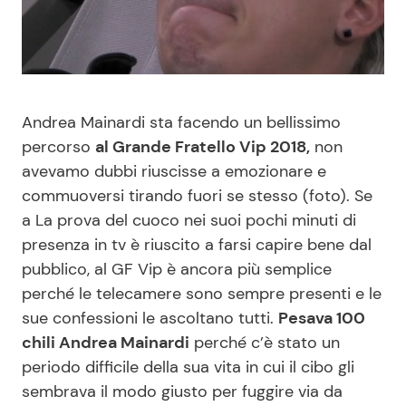
Benessere
Cucina e Ricette
Casa
Consigli di Cucina
Andrea Mainardi sta facendo un bellissimo
Moda e Style
Dolci
percorso
al Grande Fratello Vip 2018,
non
avevamo dubbi riuscisse a emozionare e
Mondo Mamma
Le Ricette in TV
commuoversi tirando fuori se stesso (foto). Se
a La prova del cuoco nei suoi pochi minuti di
News benessere
Primi Piatti
presenza in tv è riuscito a farsi capire bene dal
pubblico, al GF Vip è ancora più semplice
Salute
Ricette Facili e Veloci
perché le telecamere sono sempre presenti e le
sue confessioni le ascoltano tutti.
Pesava 100
Viaggi e Turismo
Ricette Feste
chili Andrea Mainardi
perché c’è stato un
periodo difficile della sua vita in cui il cibo gli
Festività
Ricette per Bambini
sembrava il modo giusto per fuggire via da