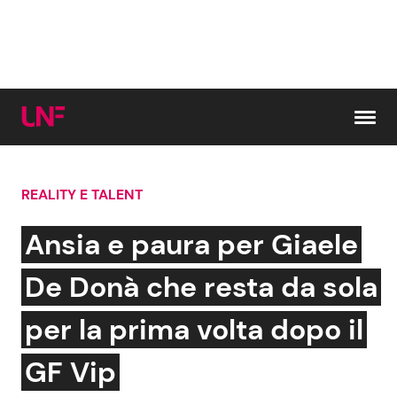
Vai al contenuto
REALITY E TALENT
Cerca:
Ansia e paura per Giaele
News e Cronaca
Gossip e TV
De Donà che resta da sola
Attualità Italiana
Bellezze VIP
per la prima volta dopo il
Dal Mondo
Coppie VIP
GF Vip