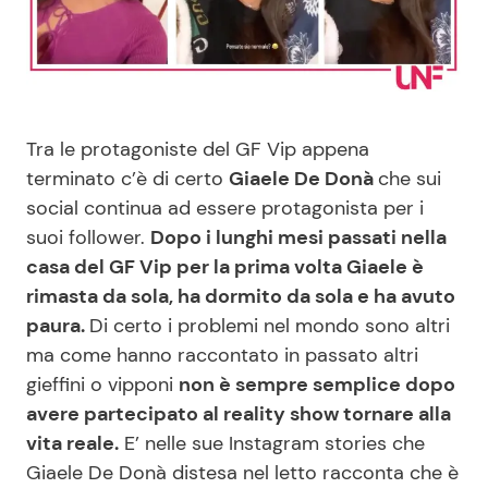
Benessere
Cucina e Ricette
Casa
Consigli di Cucina
Tra le protagoniste del GF Vip appena
Moda e Style
Dolci
terminato c’è di certo
Giaele De Donà
che sui
social continua ad essere protagonista per i
Mondo Mamma
Le Ricette in TV
suoi follower.
Dopo i lunghi mesi passati nella
casa del GF Vip per la prima volta Giaele è
News benessere
Primi Piatti
rimasta da sola, ha dormito da sola e ha avuto
paura.
Di certo i problemi nel mondo sono altri
Salute
Ricette Facili e Veloci
ma come hanno raccontato in passato altri
gieffini o vipponi
non è sempre semplice dopo
Viaggi e Turismo
Ricette Feste
avere partecipato al reality show tornare alla
vita reale.
E’ nelle sue Instagram stories che
Festività
Ricette per Bambini
Giaele De Donà distesa nel letto racconta che è