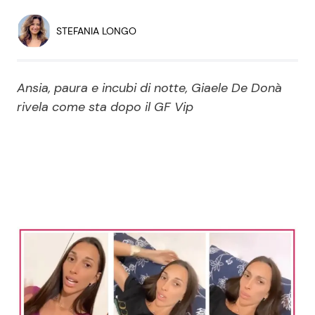
Economia
Fiction e Serie TV
STEFANIA LONGO
Persone Scomparse
Programmi TV
Ansia, paura e incubi di notte, Giaele De Donà
Politica
Reality e Talent
rivela come sta dopo il GF Vip
Soap Opera
ShowBiz
Social News
News Cinema
News dal mondo
News Musica
News Spettacolo