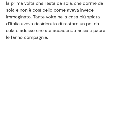
la prima volta che resta da sola, che dorme da
sola e non è così bello come aveva invece
immaginato. Tante volte nella casa più spiata
Seguici
d’Italia aveva desiderato di restare un po’ da
sola e adesso che sta accadendo ansia e paura
le fanno compagnia.
Info
Chi siamo
Disclaimer e Privacy
Redazione
Contattaci
Pubblicità
Privacy Policy