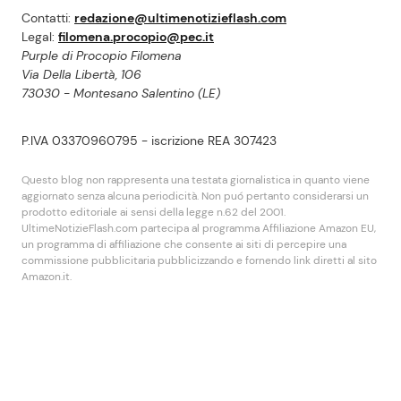
Contatti:
redazione@ultimenotizieflash.com
Legal:
filomena.procopio@pec.it
Purple di Procopio Filomena
Via Della Libertà, 106
73030 - Montesano Salentino (LE)
P.IVA 03370960795 - iscrizione REA 307423
Questo blog non rappresenta una testata giornalistica in quanto viene
aggiornato senza alcuna periodicità. Non puó pertanto considerarsi un
prodotto editoriale ai sensi della legge n.62 del 2001.
UltimeNotizieFlash.com partecipa al programma Affiliazione Amazon EU,
un programma di affiliazione che consente ai siti di percepire una
commissione pubblicitaria pubblicizzando e fornendo link diretti al sito
Amazon.it.