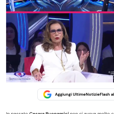
Aggiungi UltimeNotizieFlash al
In passato
Cesara Buonamici
non ci aveva molto co