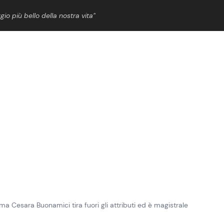
gio più bello della nostra vita”
ShowBiz
News Cinema
News Musica
News Spettacolo
 ma Cesara Buonamici tira fuori gli attributi ed è magistrale