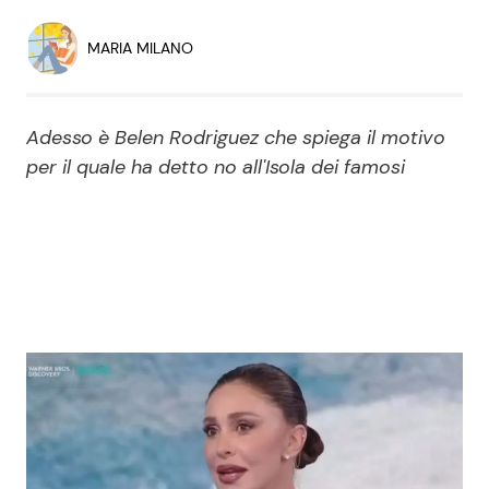
Economia
Fiction e Serie TV
MARIA MILANO
Persone Scomparse
Programmi TV
Adesso è Belen Rodriguez che spiega il motivo
Politica
Reality e Talent
per il quale ha detto no all'Isola dei famosi
Soap Opera
ShowBiz
Social News
News Cinema
News dal mondo
News Musica
News Spettacolo