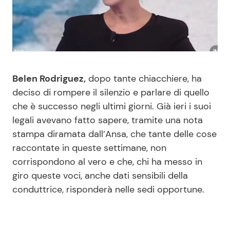
Benessere
Cucina e Ricette
Casa
Consigli di Cucina
Moda e Style
Dolci
Belen Rodriguez,
dopo tante chiacchiere, ha
deciso di rompere il silenzio e parlare di quello
Mondo Mamma
Le Ricette in TV
che è successo negli ultimi giorni. Già ieri i suoi
legali avevano fatto sapere, tramite una nota
News benessere
Primi Piatti
stampa diramata dall’Ansa, che tante delle cose
raccontate in queste settimane, non
Salute
Ricette Facili e Veloci
corrispondono al vero e che, chi ha messo in
giro queste voci, anche dati sensibili della
Viaggi e Turismo
Ricette Feste
conduttrice, risponderà nelle sedi opportune.
Festività
Ricette per Bambini