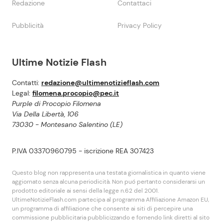
Redazione
Contattaci
Pubblicità
Privacy Policy
Ultime Notizie Flash
Contatti:
redazione@ultimenotizieflash.com
Legal:
filomena.procopio@pec.it
Purple di Procopio Filomena
Via Della Libertà, 106
73030 - Montesano Salentino (LE)
P.IVA 03370960795 - iscrizione REA 307423
Questo blog non rappresenta una testata giornalistica in quanto viene
aggiornato senza alcuna periodicità. Non puó pertanto considerarsi un
prodotto editoriale ai sensi della legge n.62 del 2001.
UltimeNotizieFlash.com partecipa al programma Affiliazione Amazon EU,
un programma di affiliazione che consente ai siti di percepire una
commissione pubblicitaria pubblicizzando e fornendo link diretti al sito