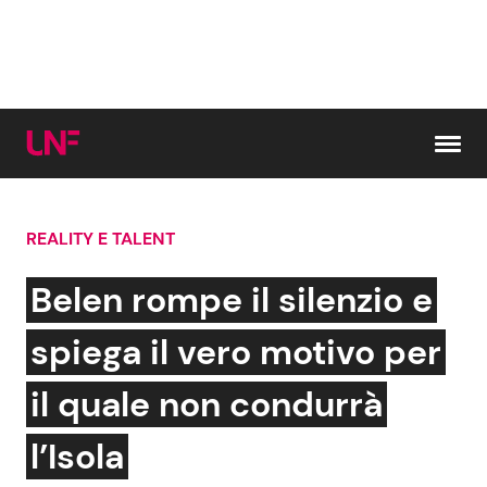
Vai al contenuto
REALITY E TALENT
Cerca:
Belen rompe il silenzio e
News e Cronaca
Gossip e TV
spiega il vero motivo per
Attualità Italiana
Bellezze VIP
il quale non condurrà
Dal Mondo
Coppie VIP
l’Isola