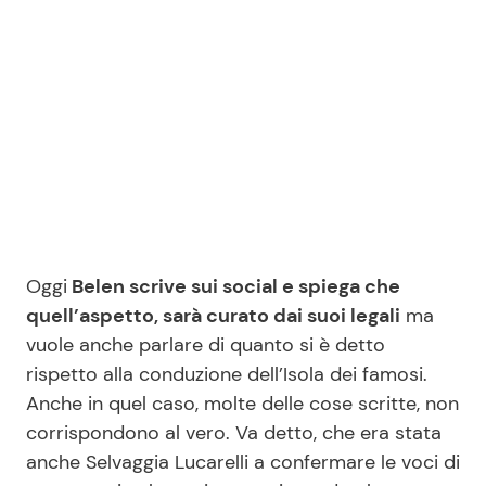
Seguici
Info
Chi siamo
Disclaimer e Privacy
Oggi
Belen scrive sui social e spiega che
quell’aspetto, sarà curato dai suoi legali
ma
Redazione
vuole anche parlare di quanto si è detto
Contattaci
rispetto alla conduzione dell’Isola dei famosi.
Pubblicità
Anche in quel caso, molte delle cose scritte, non
corrispondono al vero. Va detto, che era stata
Privacy Policy
anche Selvaggia Lucarelli a confermare le voci di