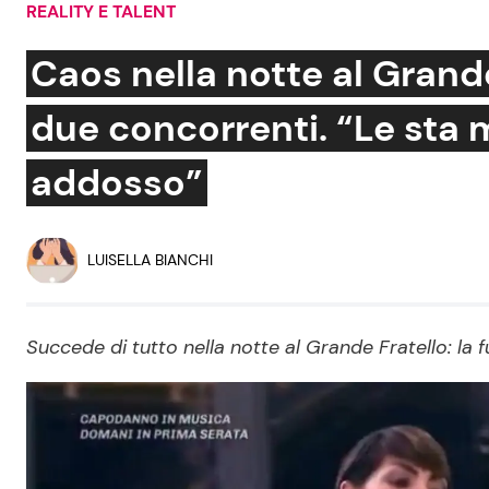
REALITY E TALENT
Soap Opera
Caos nella notte al Grande 
due concorrenti. “Le sta
Social News
Benessere
addosso”
News dal mondo
Casa
Moda e Style
LUISELLA BIANCHI
Mondo Mamma
News benessere
Succede di tutto nella notte al Grande Fratello: la fu
Salute
Viaggi e Turismo
Festività