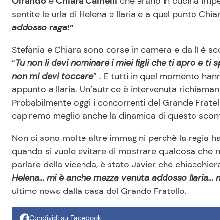
Olrando
e
Chiara Cainelli
che erano in cucina impe
sentite le urla di Helena e Ilaria e a quel punto Chi
addosso raga
!”
Stefania e Chiara sono corse in camera e da lì è scop
“
Tu non li devi nominare i miei figli che ti apro e ti 
non mi devi toccare
” . E tutti in quel momento han
appunto a Ilaria. Un’autrice è intervenuta richiamand
Probabilmente oggi i concorrenti del Grande Fratel
capiremo meglio anche la dinamica di questo scon
Non ci sono molte altre immagini perchè la regia 
quando si vuole evitare di mostrare qualcosa che n
parlare della vicenda, è stato Javier che chiacchie
Helena… mi è anche mezza venuta addosso Ilaria… m
ultime news dalla casa del Grande Fratello.
Condividi su Facebook