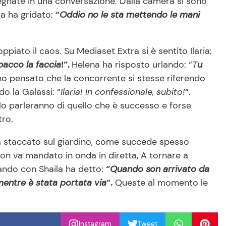
gnate in una conversazione. Dalla camera si sono
ara ha gridato:
“
Oddio no le sta mettendo le mani
piato il caos. Su Mediaset Extra si è sentito Ilaria:
spacco la faccia
!”.
Helena ha risposto urlando: “
T
u
no pensato che la concorrente si stesse riferendo
o la Galassi: “
Ilaria! In confessionale, subito!
“.
lo parleranno di quello che è successo e forse
tro.
ha staccato sul giardino, come succede spesso
on va mandato in onda in diretta, A tornare a
rando con Shaila ha detto:
“
Quando son arrivato da
entre è stata portata via
“.
Queste al momento le
Instagram
Tweet