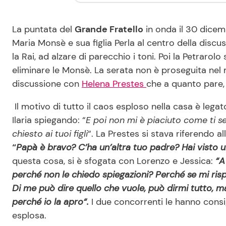
La puntata del
Grande Fratello
in onda il 30 dice
Maria Monsè e sua figlia Perla al centro della discu
la Rai, ad alzare di parecchio i toni. Poi la Petrarolo
eliminare le Monsè. La serata non è proseguita nel m
discussione con
Helena Prestes
che a quanto pare,
Il motivo di tutto il caos esploso nella casa è legat
Ilaria spiegando: “
E poi non mi è piaciuto come ti sei
chiesto ai tuoi figli
“. La Prestes si stava riferendo all
“
Papà è bravo? C’ha un’altra tuo padre? Hai visto 
questa cosa, si è sfogata con Lorenzo e Jessica:
“A 
perché non le chiedo spiegazioni? Perché se mi rispo
Di me può dire quello che vuole, può dirmi tutto, ma 
perché io la apro“.
I due concorrenti le hanno consig
esplosa.