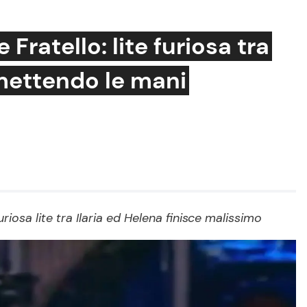
Fratello: lite furiosa tra
 mettendo le mani
Cucina e Ricette
Consigli di Cucina
Dolci
Le Ricette in TV
Primi Piatti
riosa lite tra Ilaria ed Helena finisce malissimo
Ricette Facili e Veloci
Ricette Feste
Ricette per Bambini