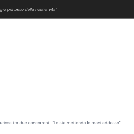
gio più bello della nostra vita”
ShowBiz
News Cinema
News Musica
News Spettacolo
e furiosa tra due concorrenti. “Le sta mettendo le mani addosso”