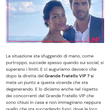
Benessere
Cucina e Ricette
Casa
Consigli di Cucina
Moda e Style
Dolci
Mondo Mamma
Le Ricette in TV
La situazione sta sfuggendo di mano, come
News benessere
Primi Piatti
purtroppo, succede spesso quando sui social, si
superano i limiti. E ci auguriamo davvero che
dopo la diretta del
Grande Fratello VIP 7 s
i
Salute
Ricette Facili e Veloci
meta un punto a questa vicenda che sta
degenerando. E lo diciamo anche nel rispetto
Viaggi e Turismo
Ricette Feste
dei concorrenti del Grande Fratello VIP che
sono chiusi in casa e non immaginano neppure
Festività
Ricette per Bambini
quello che sta succedendo fuori, dove le loro