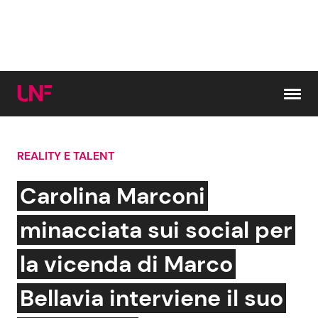
Vai al contenuto
REALITY E TALENT
Cerca:
Carolina Marconi
News e Cronaca
Gossip e TV
minacciata sui social per
Attualità Italiana
Bellezze VIP
la vicenda di Marco
Dal Mondo
Coppie VIP
Bellavia interviene il suo