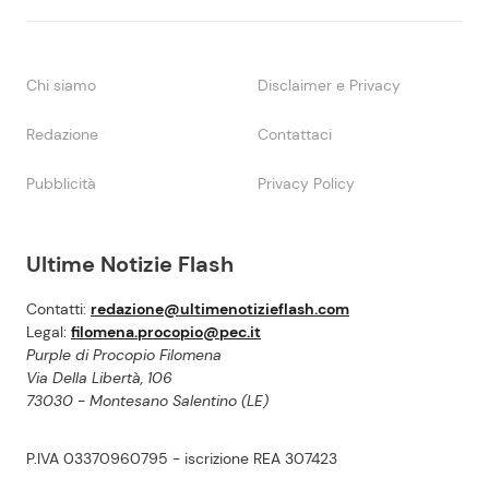
Chi siamo
Disclaimer e Privacy
Redazione
Contattaci
Pubblicità
Privacy Policy
Ultime Notizie Flash
Contatti:
redazione@ultimenotizieflash.com
Legal:
filomena.procopio@pec.it
Purple di Procopio Filomena
Via Della Libertà, 106
73030 - Montesano Salentino (LE)
P.IVA 03370960795 - iscrizione REA 307423