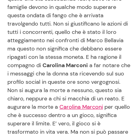
famiglie devono in qualche modo superare
questa ondata di fango che è arrivata
Seguici
travolgendo tutti. Non si giustificano le azioni di
tutti i concorrenti, quello che è stato il loro
atteggiamento nei confronti di Marco Bellavia
ma questo non significa che debbano essere
Info
ripagati con la stessa moneta. E ha ragione il
compagno di
Carolina Marconi
a far notare che
Chi siamo
i messaggi che la donna sta ricevendo sul suo
Disclaimer e Privacy
profilo social in queste ore sono vergognosi.
Non si augura la morte a nessuno, questo sia
Redazione
chiaro, neppure a chi si macchia di un reato. E
Contattaci
augurare la morte a
Carolina Marconi
per quello
Pubblicità
che è successo dentro a un gioco, significa
superare il limite. E’ vero, il gioco si è
Privacy Policy
trasformato in vita vera. Ma non si può passare