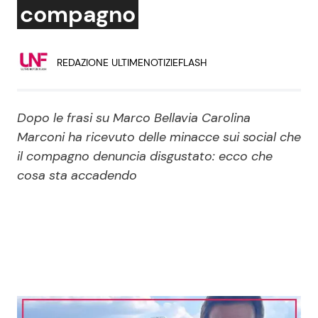
compagno
Economia
Fiction e Serie TV
Persone Scomparse
Programmi TV
REDAZIONE ULTIMENOTIZIEFLASH
Politica
Reality e Talent
Dopo le frasi su Marco Bellavia Carolina
Soap Opera
Marconi ha ricevuto delle minacce sui social che
il compagno denuncia disgustato: ecco che
cosa sta accadendo
ShowBiz
Social News
News Cinema
News dal mondo
News Musica
News Spettacolo