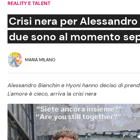
REALITY E TALENT
Soap Opera
Crisi nera per Alessandro 
due sono al momento sep
Social News
Benessere
News dal mondo
Casa
MARIA MILANO
Moda e Style
Mondo Mamma
Alessandro Bianchin e Hyoni hanno deciso di prend
L'amore è cieco, arriva la crisi nera
News benessere
Salute
Viaggi e Turismo
Festività