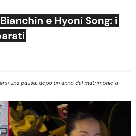
Bianchin e Hyoni Song: i
arati
Cucina e Ricette
Consigli di Cucina
Dolci
Le Ricette in TV
ersi una pausa: dopo un anno dal matrimonio a
Primi Piatti
Ricette Facili e Veloci
Ricette Feste
Ricette per Bambini