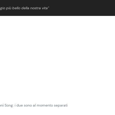
gio più bello della nostra vita”
ShowBiz
News Cinema
News Musica
News Spettacolo
oni Song: i due sono al momento separati