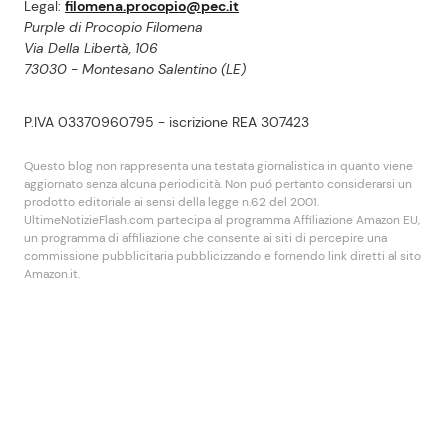
Legal:
filomena.procopio@pec.it
Purple di Procopio Filomena
Via Della Libertà, 106
73030 - Montesano Salentino (LE)
P.IVA 03370960795 - iscrizione REA 307423
Questo blog non rappresenta una testata giornalistica in quanto viene
aggiornato senza alcuna periodicità. Non puó pertanto considerarsi un
prodotto editoriale ai sensi della legge n.62 del 2001.
UltimeNotizieFlash.com partecipa al programma Affiliazione Amazon EU,
un programma di affiliazione che consente ai siti di percepire una
commissione pubblicitaria pubblicizzando e fornendo link diretti al sito
Amazon.it.