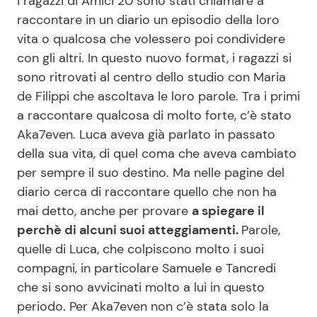
i ragazzi di Amici 20 sono stati chiamare a
raccontare in un diario un episodio della loro
vita o qualcosa che volessero poi condividere
Seguici
con gli altri. In questo nuovo format, i ragazzi si
sono ritrovati al centro dello studio con Maria
de Filippi che ascoltava le loro parole. Tra i primi
a raccontare qualcosa di molto forte, c’è stato
Info
Aka7even. Luca aveva già parlato in passato
della sua vita, di quel coma che aveva cambiato
Chi siamo
per sempre il suo destino. Ma nelle pagine del
Disclaimer e Privacy
diario cerca di raccontare quello che non ha
mai detto, anche per provare
a spiegare il
Redazione
perchè di alcuni suoi atteggiamenti.
Parole,
Contattaci
quelle di Luca, che colpiscono molto i suoi
Pubblicità
compagni, in particolare Samuele e Tancredi
che si sono avvicinati molto a lui in questo
Privacy Policy
periodo. Per Aka7even non c’è stata solo la