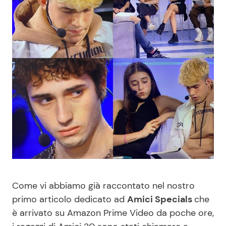
Benessere
Cucina e Ricette
Casa
Consigli di Cucina
Moda e Style
Dolci
Mondo Mamma
Le Ricette in TV
News benessere
Primi Piatti
Salute
Ricette Facili e Veloci
Come vi abbiamo già raccontato nel nostro
Viaggi e Turismo
Ricette Feste
primo articolo dedicato ad
Amici Specials
che
è arrivato su Amazon Prime Video da poche ore,
Festività
Ricette per Bambini