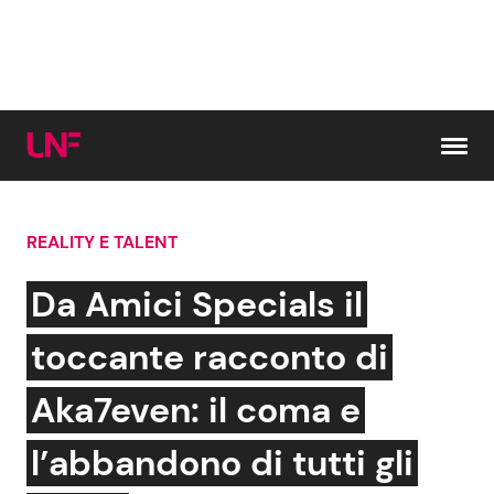
Vai al contenuto
REALITY E TALENT
Cerca:
Da Amici Specials il
News e Cronaca
Gossip e TV
toccante racconto di
Attualità Italiana
Bellezze VIP
Aka7even: il coma e
Dal Mondo
Coppie VIP
l’abbandono di tutti gli