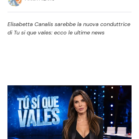
Economia
Fiction e Serie TV
Persone Scomparse
Programmi TV
Elisabetta Canalis sarebbe la nuova conduttrice
di Tu si que vales: ecco le ultime news
Politica
Reality e Talent
Soap Opera
ShowBiz
Social News
News Cinema
News dal mondo
News Musica
News Spettacolo