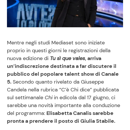
Benessere
Cucina e Ricette
Casa
Consigli di Cucina
Moda e Style
Dolci
Mentre negli studi Mediaset sono iniziate
proprio in questi giorni le registrazioni della
Mondo Mamma
Le Ricette in TV
nuova edizione di
Tu sì que vales
, arriva
un’indiscrezione destinata a far discutere il
pubblico del popolare talent show di Canale
News benessere
Primi Piatti
5.
Secondo quanto rivelato da Giuseppe
Candela nella rubrica “C’è Chi dice” pubblicata
Salute
Ricette Facili e Veloci
sul settimanale
Chi
in edicola dal 17 giugno, ci
sarebbe una novità importante alla conduzione
Viaggi e Turismo
Ricette Feste
del programma:
Elisabetta Canalis sarebbe
pronta a prendere il posto di Giulia Stabile.
Festività
Ricette per Bambini