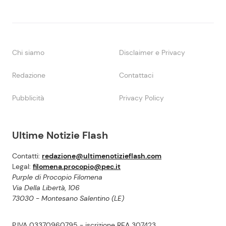
Chi siamo
Disclaimer e Privacy
Redazione
Contattaci
Pubblicità
Privacy Policy
Ultime Notizie Flash
Contatti:
redazione@ultimenotizieflash.com
Legal:
filomena.procopio@pec.it
Purple di Procopio Filomena
Via Della Libertà, 106
73030 - Montesano Salentino (LE)
P.IVA 03370960795 - iscrizione REA 307423