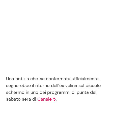
Seguici
Info
Chi siamo
Disclaimer e Privacy
Redazione
Una notizia che, se confermata ufficialmente,
Contattaci
segnerebbe il ritorno dell’ex velina sul piccolo
schermo in uno dei programmi di punta del
Pubblicità
sabato sera di
Canale 5
.
Privacy Policy