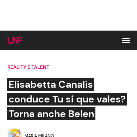
Vai al contenuto
REALITY E TALENT
Cerca:
Elisabetta Canalis
News e Cronaca
Gossip e TV
conduce Tu si que vales?
Attualità Italiana
Bellezze VIP
Torna anche Belen
Dal Mondo
Coppie VIP
MARIA MILANO