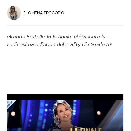
Economia
Fiction e Serie TV
FILOMENA PROCOPIO
Persone Scomparse
Programmi TV
Grande Fratello 16 la finale: chi vincerà la
Politica
Reality e Talent
sedicesima edizione del reality di Canale 5?
Soap Opera
ShowBiz
Social News
News Cinema
News dal mondo
News Musica
News Spettacolo