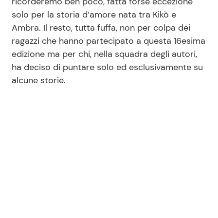
ricorderemo ben poco, fatta forse eccezione
solo per la storia d’amore nata tra Kikò e
Ambra. Il resto, tutta fuffa, non per colpa dei
Seguici
ragazzi che hanno partecipato a questa 16esima
edizione ma per chi, nella squadra degli autori,
ha deciso di puntare solo ed esclusivamente su
alcune storie.
Info
Chi siamo
Disclaimer e Privacy
Redazione
Contattaci
Pubblicità
Privacy Policy