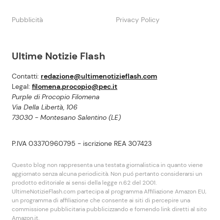
Pubblicità
Privacy Policy
Ultime Notizie Flash
Contatti:
redazione@ultimenotizieflash.com
Legal:
filomena.procopio@pec.it
Purple di Procopio Filomena
Via Della Libertà, 106
73030 - Montesano Salentino (LE)
P.IVA 03370960795 - iscrizione REA 307423
Questo blog non rappresenta una testata giornalistica in quanto viene
aggiornato senza alcuna periodicità. Non puó pertanto considerarsi un
prodotto editoriale ai sensi della legge n.62 del 2001.
UltimeNotizieFlash.com partecipa al programma Affiliazione Amazon EU,
un programma di affiliazione che consente ai siti di percepire una
commissione pubblicitaria pubblicizzando e fornendo link diretti al sito
Amazon.it.