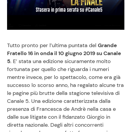
Benessere
Cucina e Ricette
Casa
Consigli di Cucina
Moda e Style
Dolci
Tutto pronto per l’ultima puntata del
Grande
Fratello 16 in onda il 10 giugno 2019 su Canale
Mondo Mamma
Le Ricette in TV
5
. E’ stata una edizione sicuramente molto
fortunata per quello che riguarda i numeri
News benessere
Primi Piatti
mentre invece, per lo spettacolo, come era già
successo lo scorso anno, ha regalato alcune tra
Salute
Ricette Facili e Veloci
le pagine più brutte della stagione televisiva di
Canale 5. Una edizione caratterizzata dalla
Viaggi e Turismo
Ricette Feste
presenza di Francesca de Andrè nella casa e
dalle sue litigate con il fidanzato Giorgio in
diretta nazionale. Degli altri concorrenti
Festività
Ricette per Bambini