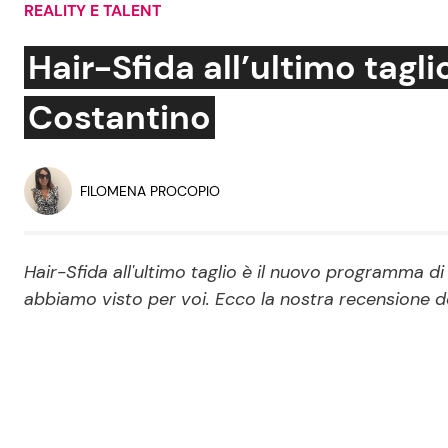
REALITY E TALENT
Soap Opera
Hair-Sfida all’ultimo taglio
Costantino
Social News
Benessere
News dal mondo
Casa
FILOMENA PROCOPIO
Moda e Style
Mondo Mamma
Hair-Sfida all'ultimo taglio è il nuovo programma di
abbiamo visto per voi. Ecco la nostra recensione 
News benessere
Salute
Viaggi e Turismo
Festività