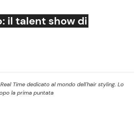
: il talent show di
Cucina e Ricette
Consigli di Cucina
Dolci
Le Ricette in TV
 Real Time dedicato al mondo dell'hair styling. Lo
dopo la prima puntata
Primi Piatti
Ricette Facili e Veloci
Ricette Feste
Ricette per Bambini