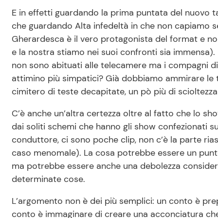
E in effetti guardando la prima puntata del nuovo ta
che guardando Alta infedeltà in che non capiamo se
Gherardesca è il vero protagonista del format e n
e la nostra stiamo nei suoi confronti sia immensa). I
non sono abituati alle telecamere ma i compagni d
attimino più simpatici? Già dobbiamo ammirare le 
cimitero di teste decapitate, un pò più di scioltez
C’è anche un’altra certezza oltre al fatto che lo sh
dai soliti schemi che hanno gli show confezionati su
conduttore, ci sono poche clip, non c’è la parte ria
caso menomale). La cosa potrebbe essere un punto 
ma potrebbe essere anche una debolezza considerato
determinate cose.
L’argomento non è dei più semplici: un conto è prepa
conto è immaginare di creare una acconciatura che 