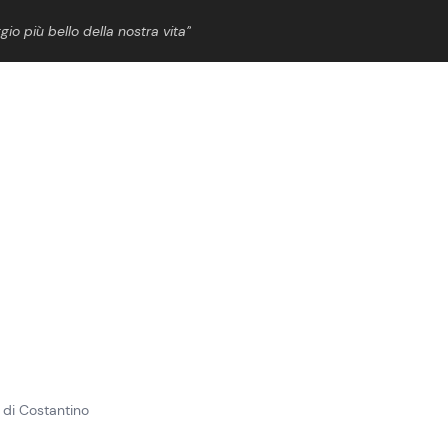
gio più bello della nostra vita”
ShowBiz
News Cinema
News Musica
News Spettacolo
w di Costantino