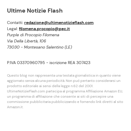
Ultime Notizie Flash
Contatti:
redazione@ultimenotizieflash.com
Legal:
filomena.procopio@pec.it
Purple di Procopio Filomena
Via Della Libertà, 106
73030 - Montesano Salentino (LE)
P.IVA 03370960795 - iscrizione REA 307423
Questo blog non rappresenta una testata giornalistica in quanto viene
aggiornato senza alcuna periodicità. Non puó pertanto considerarsi un
prodotto editoriale ai sensi della legge n.62 del 2001.
UltimeNotizieFlash.com partecipa al programma Affiliazione Amazon EU,
un programma di affiliazione che consente ai siti di percepire una
commissione pubblicitaria pubblicizzando e fornendo link diretti al sito
Amazon.it.