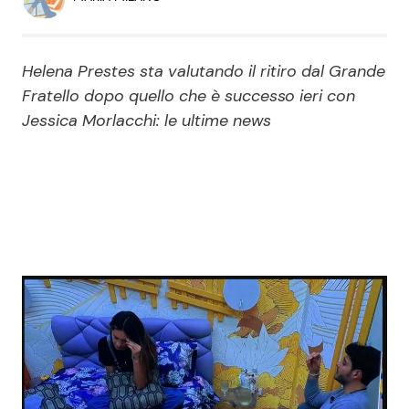
Economia
Fiction e Serie TV
Persone Scomparse
Programmi TV
Helena Prestes sta valutando il ritiro dal Grande
Fratello dopo quello che è successo ieri con
Politica
Reality e Talent
Jessica Morlacchi: le ultime news
Soap Opera
ShowBiz
Social News
News Cinema
News dal mondo
News Musica
News Spettacolo