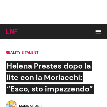
Vai al contenuto
REALITY E TALENT
Cerca:
Helena Prestes dopo la
News e Cronaca
Gossip e TV
lite con la Morlacchi:
Attualità Italiana
Bellezze VIP
“Esco, sto impazzendo”
Dal Mondo
Coppie VIP
MARIA MILANO