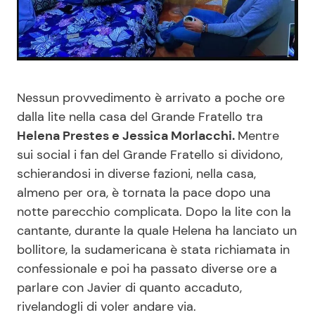
Benessere
Cucina e Ricette
Casa
Consigli di Cucina
Nessun provvedimento è arrivato a poche ore
Moda e Style
Dolci
dalla lite nella casa del Grande Fratello tra
Helena Prestes e Jessica Morlacchi.
Mentre
Mondo Mamma
Le Ricette in TV
sui social i fan del Grande Fratello si dividono,
schierandosi in diverse fazioni, nella casa,
News benessere
Primi Piatti
almeno per ora, è tornata la pace dopo una
notte parecchio complicata. Dopo la lite con la
Salute
Ricette Facili e Veloci
cantante, durante la quale Helena ha lanciato un
bollitore, la sudamericana è stata richiamata in
Viaggi e Turismo
Ricette Feste
confessionale e poi ha passato diverse ore a
parlare con Javier di quanto accaduto,
Festività
Ricette per Bambini
rivelandogli di voler andare via.