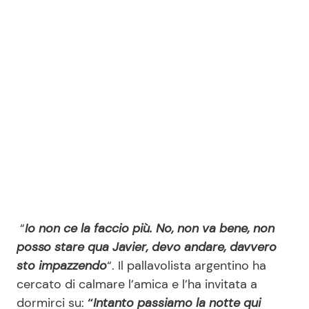
Seguici
Info
Chi siamo
Disclaimer e Privacy
Redazione
“
Io non ce la faccio più. No, non va bene, non
Contattaci
posso stare qua Javier, devo andare, davvero
Pubblicità
sto impazzendo
“. Il pallavolista argentino ha
Privacy Policy
cercato di calmare l’amica e l’ha invitata a
dormirci su:
“
Intanto passiamo la notte qui