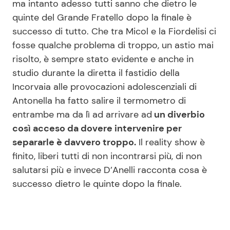
ma intanto adesso tutti sanno che dietro le
quinte del Grande Fratello dopo la finale è
successo di tutto. Che tra Micol e la Fiordelisi ci
Seguici
fosse qualche problema di troppo, un astio mai
risolto, è sempre stato evidente e anche in
studio durante la diretta il fastidio della
Incorvaia alle provocazioni adolescenziali di
Info
Antonella ha fatto salire il termometro di
entrambe ma da lì ad arrivare ad
un diverbio
Chi siamo
così acceso da dovere intervenire per
Disclaimer e Privacy
separarle è davvero troppo.
Il reality show è
Redazione
finito, liberi tutti di non incontrarsi più, di non
salutarsi più e invece D’Anelli racconta cosa è
Contattaci
successo dietro le quinte dopo la finale.
Pubblicità
Privacy Policy