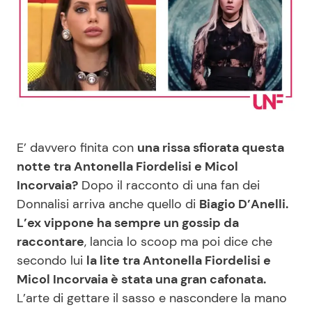
Benessere
Cucina e Ricette
Casa
Consigli di Cucina
Moda e Style
Dolci
Mondo Mamma
Le Ricette in TV
E’ davvero finita con
una rissa sfiorata questa
notte tra Antonella Fiordelisi e Micol
News benessere
Primi Piatti
Incorvaia?
Dopo il racconto di una fan dei
Donnalisi arriva anche quello di
Biagio D’Anelli.
Salute
Ricette Facili e Veloci
L’ex vippone ha sempre un gossip da
raccontare
, lancia lo scoop ma poi dice che
Viaggi e Turismo
Ricette Feste
secondo lui
la lite tra Antonella Fiordelisi e
Micol Incorvaia è stata una gran cafonata.
Festività
Ricette per Bambini
L’arte di gettare il sasso e nascondere la mano