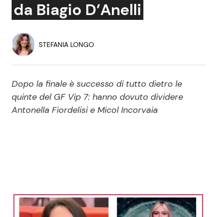
da Biagio D’Anelli
Economia
Fiction e Serie TV
Persone Scomparse
Programmi TV
STEFANIA LONGO
Politica
Reality e Talent
Dopo la finale è successo di tutto dietro le
Soap Opera
quinte del GF Vip 7: hanno dovuto dividere
Antonella Fiordelisi e Micol Incorvaia
ShowBiz
Social News
News Cinema
News dal mondo
News Musica
News Spettacolo