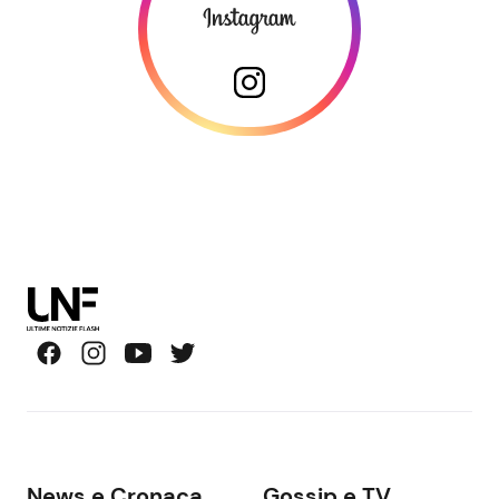
News e Cronaca
Gossip e TV