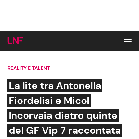
Vai al contenuto
REALITY E TALENT
Cerca:
La lite tra Antonella
News e Cronaca
Gossip e TV
Fiordelisi e Micol
Attualità Italiana
Bellezze VIP
Incorvaia dietro quinte
Dal Mondo
Coppie VIP
del GF Vip 7 raccontata