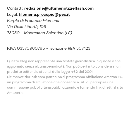
Contatti:
redazione@ultimenotizieflash.com
Legal:
filomena.procopio@pec.it
Purple di Procopio Filomena
Via Della Libertà, 106
73030 - Montesano Salentino (LE)
P.IVA 03370960795 - iscrizione REA 307423
Questo blog non rappresenta una testata giornalistica in quanto viene
aggiornato senza alcuna periodicità. Non puó pertanto considerarsi un
prodotto editoriale ai sensi della legge n.62 del 2001.
UltimeNotizieFlash.com partecipa al programma Affiliazione Amazon EU,
un programma di affiliazione che consente ai siti di percepire una
commissione pubblicitaria pubblicizzando e fornendo link diretti al sito
Amazon.it.