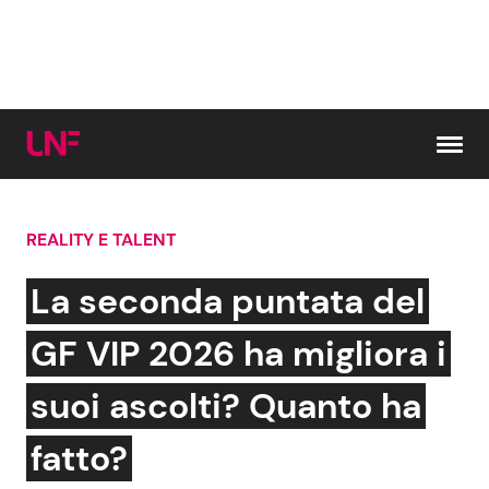
Vai al contenuto
REALITY E TALENT
Cerca:
La seconda puntata del
News e Cronaca
Gossip e TV
GF VIP 2026 ha migliora i
Attualità Italiana
Bellezze VIP
suoi ascolti? Quanto ha
Dal Mondo
Coppie VIP
fatto?