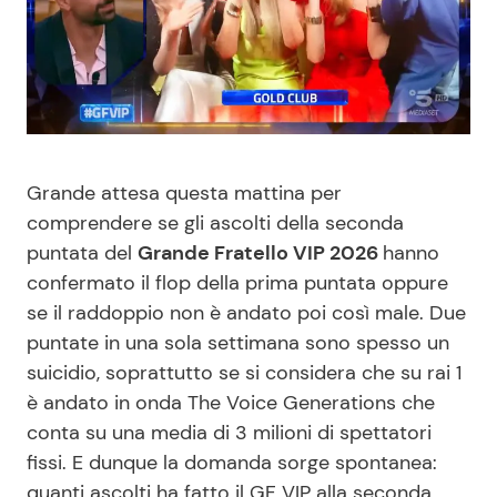
Benessere
Cucina e Ricette
Casa
Consigli di Cucina
Moda e Style
Dolci
Grande attesa questa mattina per
Mondo Mamma
Le Ricette in TV
comprendere se gli ascolti della seconda
puntata del
Grande Fratello VIP 2026
hanno
News benessere
Primi Piatti
confermato il flop della prima puntata oppure
se il raddoppio non è andato poi così male. Due
puntate in una sola settimana sono spesso un
Salute
Ricette Facili e Veloci
suicidio, soprattutto se si considera che su rai 1
è andato in onda The Voice Generations che
Viaggi e Turismo
Ricette Feste
conta su una media di 3 milioni di spettatori
fissi. E dunque la domanda sorge spontanea:
Festività
Ricette per Bambini
quanti ascolti ha fatto il GF VIP alla seconda