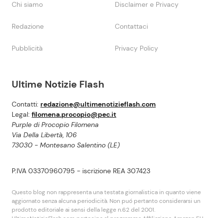
Chi siamo
Disclaimer e Privacy
Redazione
Contattaci
Pubblicità
Privacy Policy
Ultime Notizie Flash
Contatti:
redazione@ultimenotizieflash.com
Legal:
filomena.procopio@pec.it
Purple di Procopio Filomena
Via Della Libertà, 106
73030 - Montesano Salentino (LE)
P.IVA 03370960795 - iscrizione REA 307423
Questo blog non rappresenta una testata giornalistica in quanto viene
aggiornato senza alcuna periodicità. Non puó pertanto considerarsi un
prodotto editoriale ai sensi della legge n.62 del 2001.