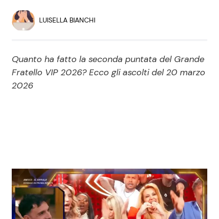
Economia
Fiction e Serie TV
LUISELLA BIANCHI
Persone Scomparse
Programmi TV
Quanto ha fatto la seconda puntata del Grande
Politica
Reality e Talent
Fratello VIP 2026? Ecco gli ascolti del 20 marzo
2026
Soap Opera
ShowBiz
Social News
News Cinema
News dal mondo
News Musica
News Spettacolo