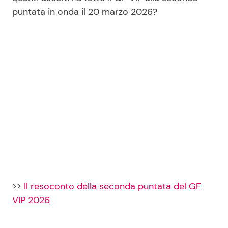
puntata in onda il 20 marzo 2026?
Seguici
Info
Chi siamo
Disclaimer e Privacy
Redazione
Contattaci
>>
Il resoconto della seconda puntata del GF
Pubblicità
VIP 2026
Privacy Policy