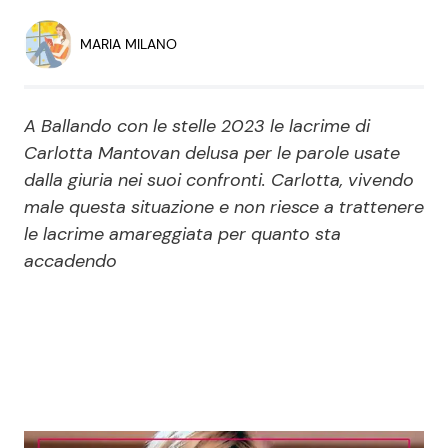
Economia
Fiction e Serie TV
MARIA MILANO
Persone Scomparse
Programmi TV
A Ballando con le stelle 2023 le lacrime di
Politica
Reality e Talent
Carlotta Mantovan delusa per le parole usate
dalla giuria nei suoi confronti. Carlotta, vivendo
Soap Opera
male questa situazione e non riesce a trattenere
le lacrime amareggiata per quanto sta
ShowBiz
Social News
accadendo
News Cinema
News dal mondo
News Musica
News Spettacolo