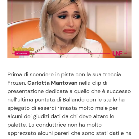
Benessere
Cucina e Ricette
Casa
Consigli di Cucina
Moda e Style
Dolci
Mondo Mamma
Le Ricette in TV
Prima di scendere in pista con la sua treccia
News benessere
Primi Piatti
Frozen
, Carlotta Mantovan
nella clip di
presentazione dedicata a quello che è successo
Salute
Ricette Facili e Veloci
nell’ultima puntata di Ballando con le stelle ha
spiegato di esserci rimasta molto male per
Viaggi e Turismo
Ricette Feste
alcuni dei giudizi dati da chi deve alzare le
palette. La conduttrice non ha molto
Festività
Ricette per Bambini
apprezzato alcuni pareri che sono stati dati e ha