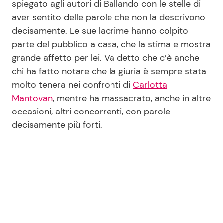
spiegato agli autori di Ballando con le stelle di
aver sentito delle parole che non la descrivono
decisamente. Le sue lacrime hanno colpito
Seguici
parte del pubblico a casa, che la stima e mostra
grande affetto per lei. Va detto che c’è anche
chi ha fatto notare che la giuria è sempre stata
molto tenera nei confronti di
Carlotta
Info
Mantovan
, mentre ha massacrato, anche in altre
occasioni, altri concorrenti, con parole
Chi siamo
decisamente più forti.
Disclaimer e Privacy
Redazione
Contattaci
Pubblicità
Privacy Policy