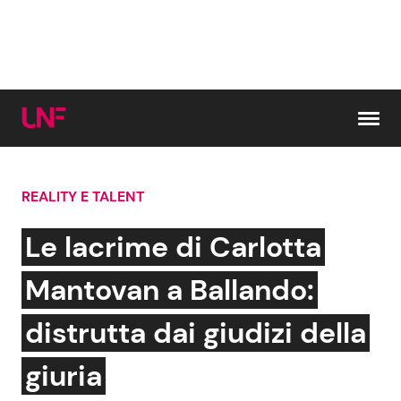
Vai al contenuto
REALITY E TALENT
Cerca:
Le lacrime di Carlotta
News e Cronaca
Gossip e TV
Mantovan a Ballando:
Attualità Italiana
Bellezze VIP
distrutta dai giudizi della
Dal Mondo
Coppie VIP
giuria