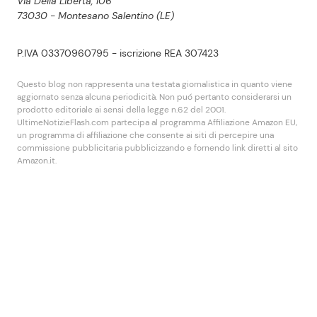
Via Della Libertà, 106
73030 - Montesano Salentino (LE)
P.IVA 03370960795 - iscrizione REA 307423
Questo blog non rappresenta una testata giornalistica in quanto viene
aggiornato senza alcuna periodicità. Non puó pertanto considerarsi un
prodotto editoriale ai sensi della legge n.62 del 2001.
UltimeNotizieFlash.com partecipa al programma Affiliazione Amazon EU,
un programma di affiliazione che consente ai siti di percepire una
commissione pubblicitaria pubblicizzando e fornendo link diretti al sito
Amazon.it.