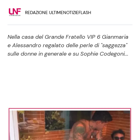
Economia
Fiction e Serie TV
REDAZIONE ULTIMENOTIZIEFLASH
Persone Scomparse
Programmi TV
Nella casa del Grande Fratello VIP 6 Gianmaria
Politica
Reality e Talent
e Alessandro regalato delle perle di "saggezza"
sulle donne in generale e su Sophie Codegoni...
Soap Opera
ShowBiz
Social News
News Cinema
News dal mondo
News Musica
News Spettacolo