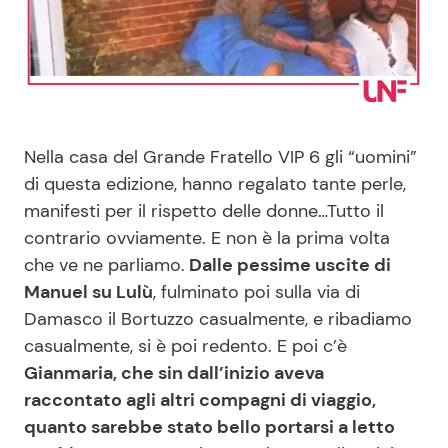
Benessere
Cucina e Ricette
Casa
Consigli di Cucina
Moda e Style
Dolci
Nella casa del Grande Fratello VIP 6 gli “uomini”
di questa edizione, hanno regalato tante perle,
Mondo Mamma
Le Ricette in TV
manifesti per il rispetto delle donne…Tutto il
contrario ovviamente. E non è la prima volta
News benessere
Primi Piatti
che ve ne parliamo.
Dalle pessime uscite di
Manuel su Lulù
, fulminato poi sulla via di
Salute
Ricette Facili e Veloci
Damasco il Bortuzzo casualmente, e ribadiamo
casualmente, si è poi redento. E poi c’è
Viaggi e Turismo
Ricette Feste
Gianmaria, che sin dall’inizio aveva
raccontato agli altri compagni di viaggio,
Festività
Ricette per Bambini
quanto sarebbe stato bello portarsi a letto