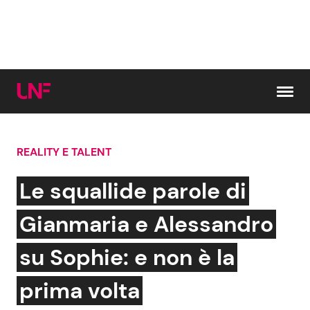
Vai al contenuto
REALITY E TALENT
Cerca:
Le squallide parole di
News e Cronaca
Gossip e TV
Gianmaria e Alessandro
Attualità Italiana
Bellezze VIP
su Sophie: e non è la
Dal Mondo
Coppie VIP
prima volta