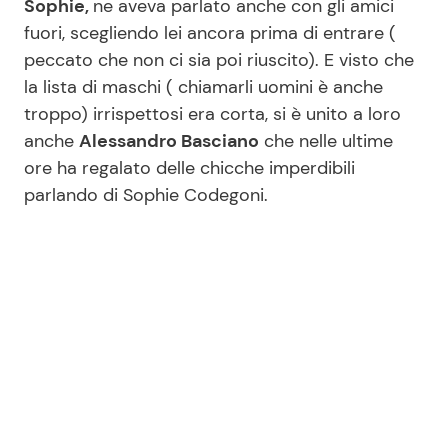
Sophie,
ne aveva parlato anche con gli amici
fuori, scegliendo lei ancora prima di entrare (
peccato che non ci sia poi riuscito). E visto che
Seguici
la lista di maschi ( chiamarli uomini è anche
troppo) irrispettosi era corta, si è unito a loro
anche
Alessandro Basciano
che nelle ultime
ore ha regalato delle chicche imperdibili
Info
parlando di Sophie Codegoni.
Chi siamo
Disclaimer e Privacy
Redazione
Contattaci
Pubblicità
Privacy Policy