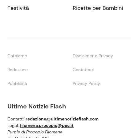
Festività
Ricette per Bambini
Chi siamo
Disclaimer e Privacy
Redazione
Contattaci
Pubblicità
Privacy Policy
Ultime Notizie Flash
Contatti:
redazione@ultimenotizieflash.com
Legal:
filomena.procopio@pec.it
Purple di Procopio Filomena